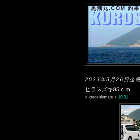
黒潮丸.COM 釣
2023年5月26日金
ヒラスズキ85ｃｍ
<
kuroshiomaru
>
10:01