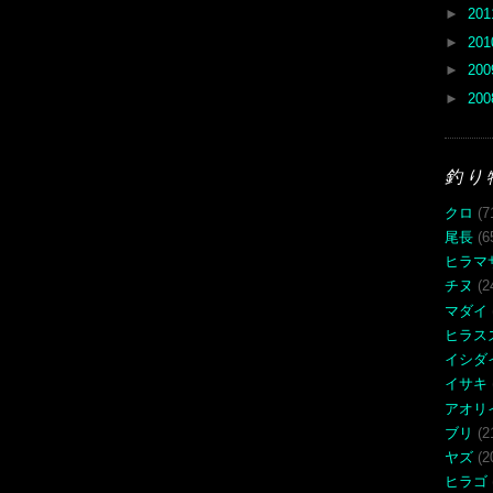
►
20
►
20
►
20
►
20
釣り
クロ
(7
尾長
(6
ヒラマ
チヌ
(2
マダイ
ヒラス
イシダ
イサキ
アオリ
ブリ
(2
ヤズ
(2
ヒラゴ