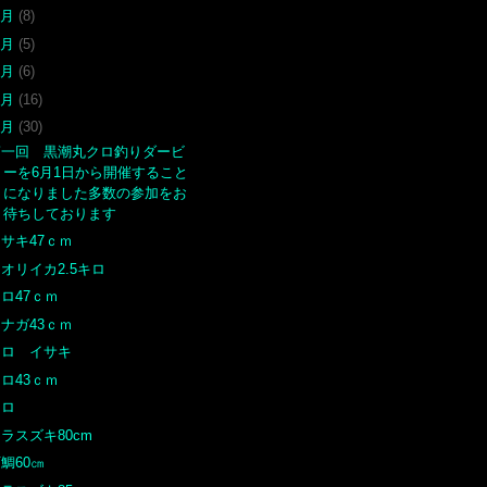
9月
(8)
8月
(5)
7月
(6)
6月
(16)
5月
(30)
第一回 黒潮丸クロ釣りダービ
ーを6月1日から開催すること
になりました多数の参加をお
待ちしております
サキ47ｃｍ
オリイカ2.5キロ
ロ47ｃｍ
ナガ43ｃｍ
クロ イサキ
ロ43ｃｍ
クロ
ラスズキ80cm
鯛60㎝