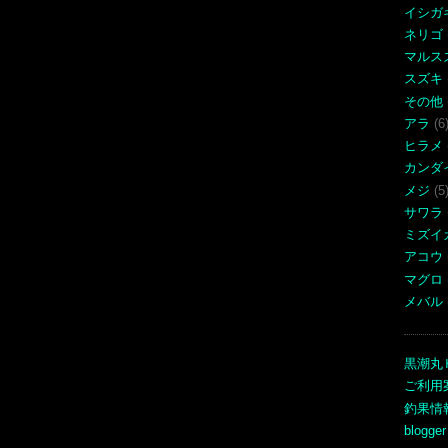
イシガ
ネリゴ
マルス
スズキ
その他
アラ
(6
ヒラメ
カンダ
メジ
(5
サワラ
ミズイ
アコウ
マグロ
メバル
黒潮丸
ご利用
釣果情
blogger