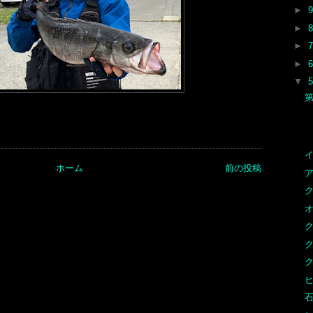
►
►
►
►
▼
イ
ホーム
前の投稿
ア
ク
オ
ク
ヒ
石