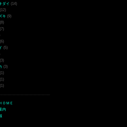
キダイ
(14)
(12)
ズキ
(9)
(8)
(7)
)
(6)
イ
(5)
)
(3)
カ
(3)
(1)
(1)
(1)
ＨＯＭＥ
案内
報