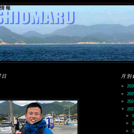
果情報
曜日
月別
►
20
►
20
►
20
▼
20
►
►
►