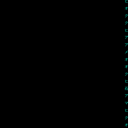
オ
ク
ヒ
ア
ア
メ
オ
オ
ヒ
石
ア
オ