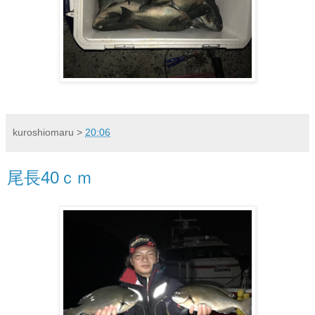
kuroshiomaru
>
20:06
尾長40ｃｍ