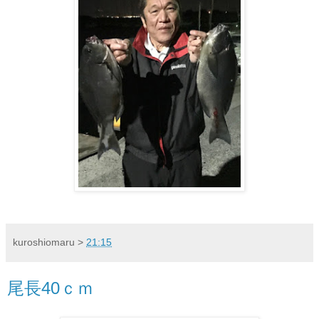
kuroshiomaru
>
21:15
尾長40ｃｍ