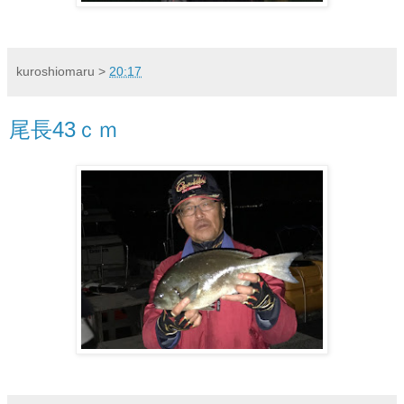
kuroshiomaru
>
20:17
尾長43ｃｍ