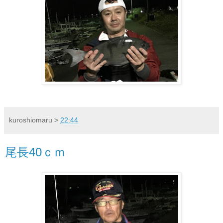
kuroshiomaru
>
22:44
尾長40ｃｍ