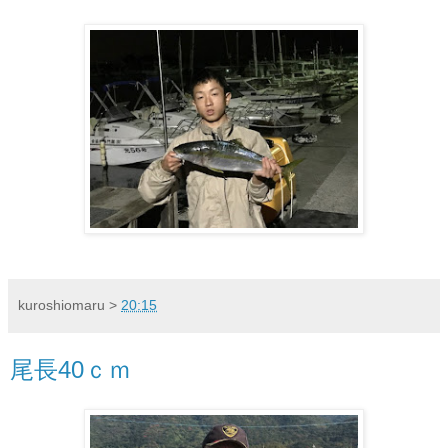
kuroshiomaru
>
20:15
尾長40ｃｍ