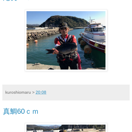
kuroshiomaru
>
20:08
真鯛60ｃｍ