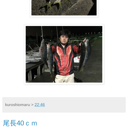
kuroshiomaru
>
22:46
尾長40ｃｍ