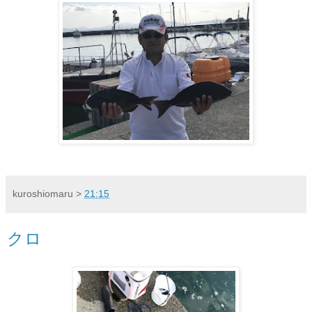
kuroshiomaru
>
21:15
クロ