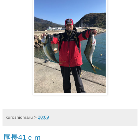
kuroshiomaru
>
20:09
尾長41ｃｍ