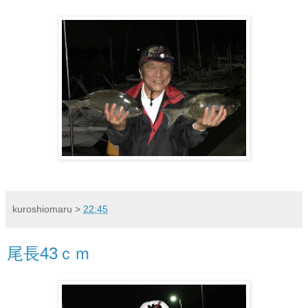
kuroshiomaru
>
22:45
尾長43ｃｍ