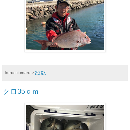
kuroshiomaru
>
20:07
クロ35ｃｍ