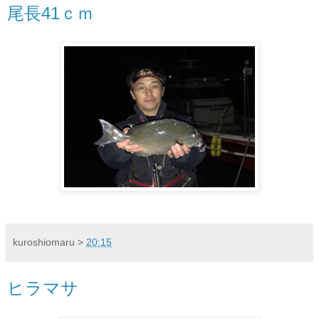
尾長41ｃｍ
kuroshiomaru
>
20:15
ヒラマサ