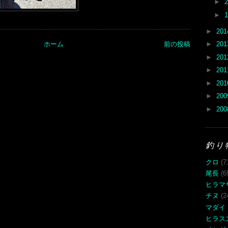
►
►
►
20
ホーム
前の投稿
►
20
►
20
►
20
►
20
►
20
►
20
釣り
クロ
(7
尾長
(6
ヒラマ
チヌ
(2
マダイ
ヒラス