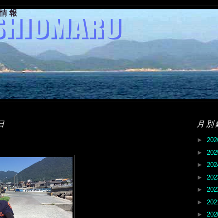
果情報
日
月別
►
20
►
20
►
20
►
20
►
20
►
20
►
20