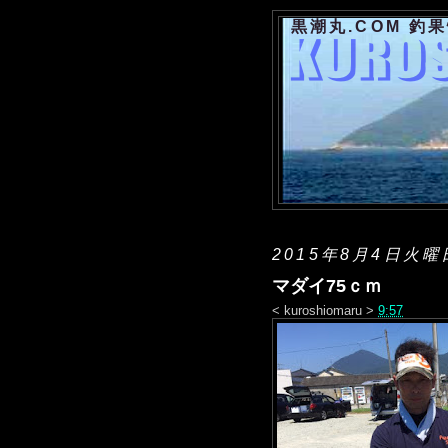
黒潮丸.COM 釣
2015年8月4日火曜
マダイ75ｃｍ
<
kuroshiomaru
>
9:57