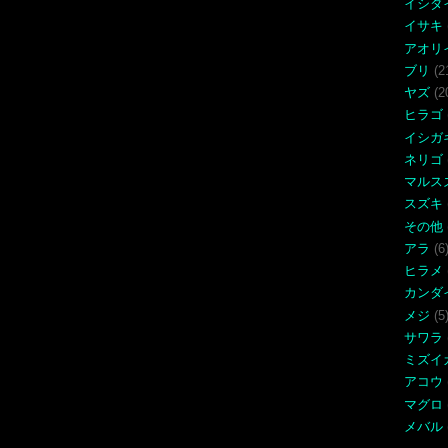
イシダ
イサキ
アオリ
ブリ
(2
ヤズ
(2
ヒラゴ
イシガ
ネリゴ
マルス
スズキ
その他
アラ
(6
ヒラメ
カンダ
メジ
(5
サワラ
ミズイ
アコウ
マグロ
メバル