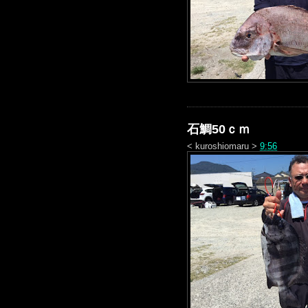
石鯛50ｃｍ
<
kuroshiomaru
>
9:56