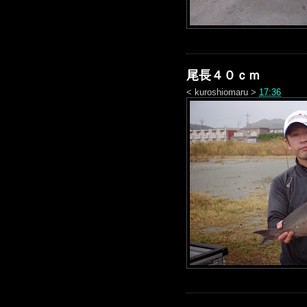
尾長４０ｃｍ
<
kuroshiomaru
>
17:36