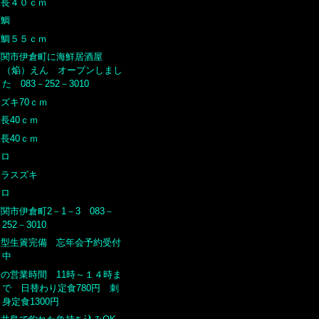
尾長４０ｃｍ
石鯛
石鯛５５ｃｍ
下関市伊倉町に海鮮居酒屋
（焔）えん オープンしまし
た 083－252－3010
ズキ70ｃｍ
長40ｃｍ
長40ｃｍ
クロ
ヒラスズキ
クロ
関市伊倉町2－1－3 083－
252－3010
大型生簀完備 忘年会予約受付
中
昼の営業時間 11時～１４時ま
で 日替わり定食780円 刺
身定食1300円