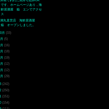
蓋井島で釣れた魚持ち込みOK
です、ホームページあり，海
鮮居酒屋 焔 エンでアクセ
ス
黒潮丸直営店 海鮮居酒屋
焔 オープンしました。
10月
(33)
9月
(5)
6月
(16)
5月
(18)
4月
(19)
3月
(12)
2月
(12)
1月
(29)
13
(242)
12
(250)
11
(151)
10
(154)
09
(111)