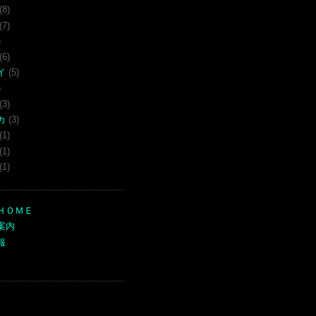
(8)
(7)
)
(6)
イ
(5)
)
(3)
カ
(3)
(1)
(1)
(1)
ＨＯＭＥ
案内
報