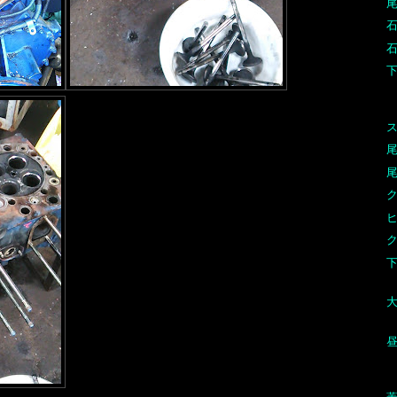
ス
尾
尾
下