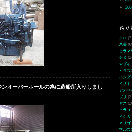
►
20
釣り
クロ
(7
尾長
(6
ヒラマ
チヌ
(2
マダイ
ヒラス
イシダ
イサキ
ジンオーバーホールの為に造船所入りしまし
アオリ
ブリ
(2
ヤズ
(2
ヒラゴ
イシガ
ネリゴ
マルス