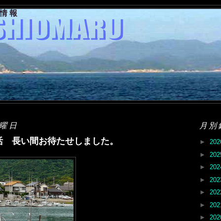
果情報
水曜日
月別
活 長い間お待たせしました。
►
20
►
20
►
20
►
20
►
20
►
20
►
20