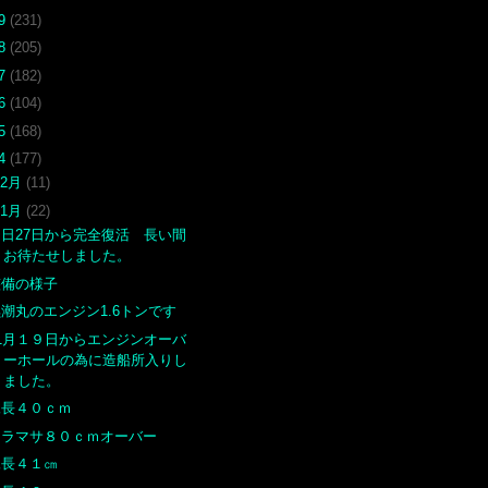
19
(231)
18
(205)
17
(182)
16
(104)
15
(168)
14
(177)
12月
(11)
11月
(22)
明日27日から完全復活 長い間
お待たせしました。
整備の様子
黒潮丸のエンジン1.6トンです
11月１９日からエンジンオーバ
ーホールの為に造船所入りし
ました。
尾長４０ｃｍ
ヒラマサ８０ｃｍオーバー
尾長４１㎝