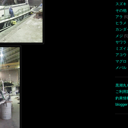
スズキ
その他
アラ
(6
ヒラメ
カンダ
メジ
(5
サワラ
ミズイ
アコウ
マグロ
メバル
黒潮丸
ご利用
釣果情
blogger