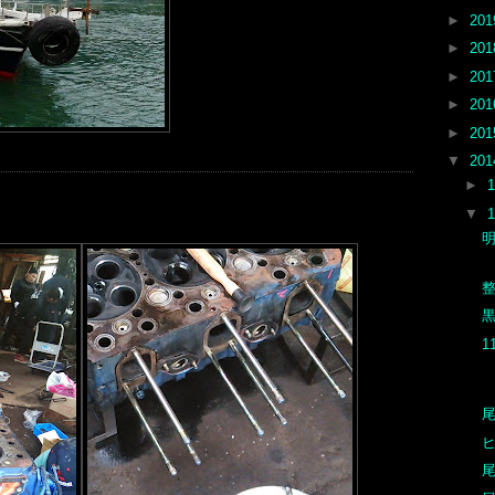
►
20
►
20
►
20
►
20
►
20
▼
20
►
▼