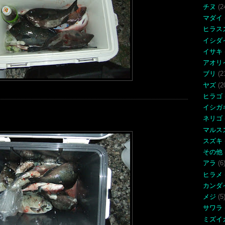
チヌ
(2
マダイ
ヒラス
イシダ
イサキ
アオリ
ブリ
(2
ヤズ
(2
ヒラゴ
イシガ
ネリゴ
マルス
スズキ
その他
アラ
(6
ヒラメ
カンダ
メジ
(5
サワラ
ミズイ