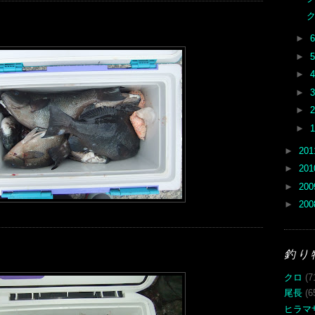
►
►
►
►
►
►
►
20
►
20
►
20
►
20
釣り
クロ
(7
尾長
(6
ヒラマ