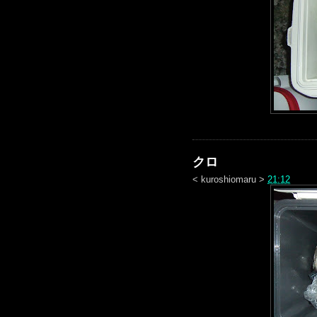
クロ
<
kuroshiomaru
>
21:12