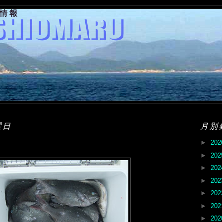
果情報
曜日
月別
►
20
►
20
►
20
►
20
►
20
►
20
►
20