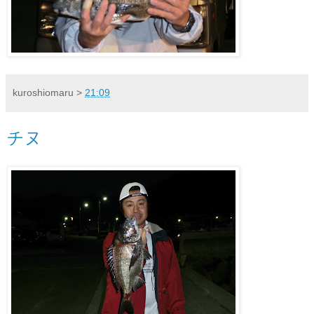
kuroshiomaru
>
21:09
チヌ