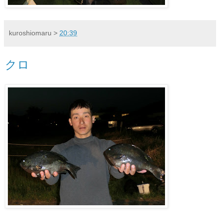
kuroshiomaru
>
20:39
クロ