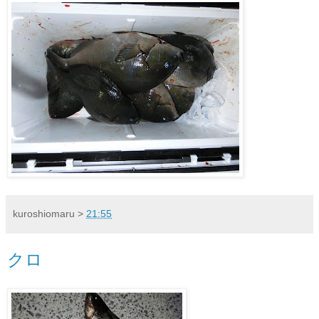
kuroshiomaru
>
21:55
クロ