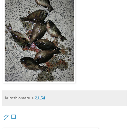
kuroshiomaru
>
21:54
クロ