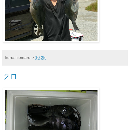
kuroshiomaru
>
10:25
クロ