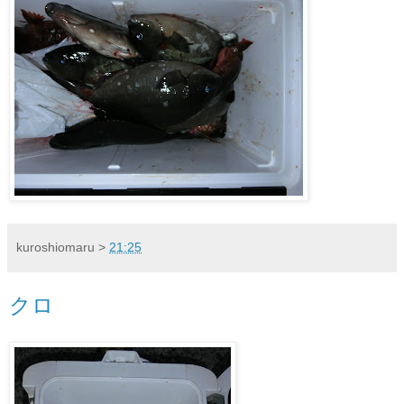
kuroshiomaru
>
21:25
クロ