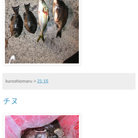
kuroshiomaru
>
21:15
チヌ