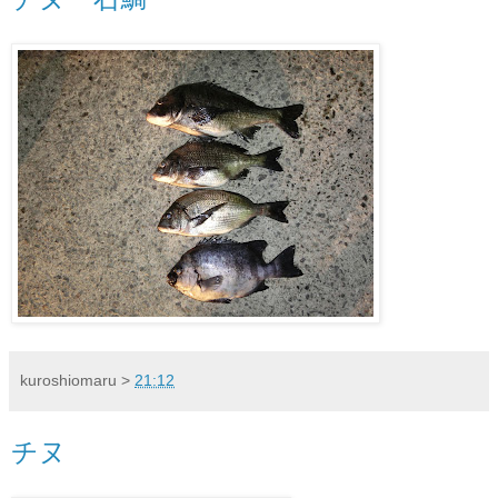
kuroshiomaru
>
21:12
チヌ