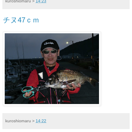
kuroshiomaru
>
14:23
チヌ47ｃｍ
kuroshiomaru
>
14:22