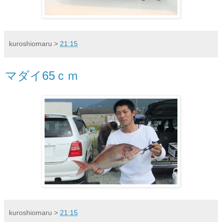
kuroshiomaru
>
21:15
マダイ65ｃｍ
kuroshiomaru
>
21:15