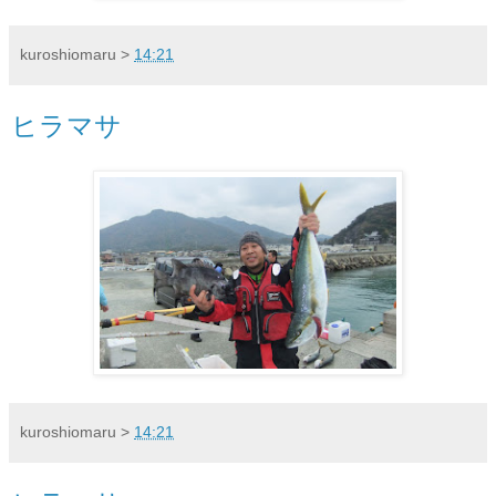
kuroshiomaru
>
14:21
ヒラマサ
kuroshiomaru
>
14:21