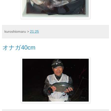
kuroshiomaru
>
21:25
オナガ40cm