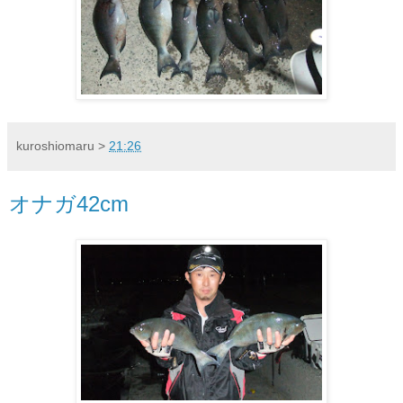
kuroshiomaru
>
21:26
オナガ42cm