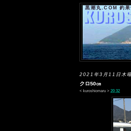
黒潮丸.COM 釣
2021年3月11日木
クロ50㎝
<
kuroshiomaru
>
20:32