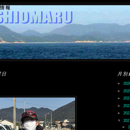
果情報
曜日
月別
►
20
►
20
►
20
►
20
►
20
▼
20
►