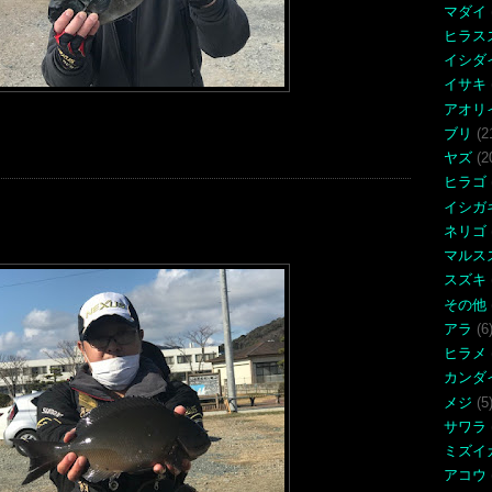
マダイ
ヒラス
イシダ
イサキ
アオリ
ブリ
(2
ヤズ
(2
ヒラゴ
イシガ
ネリゴ
マルス
スズキ
その他
アラ
(6
ヒラメ
カンダ
メジ
(5
サワラ
ミズイ
アコウ