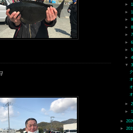
►
►
►
►
►
►
►
►
▼
ク
日
オ
オ
オ
►
►
►
20
►
20