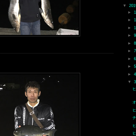
▼
20
►
►
►
►
►
►
►
►
►
▼
オ
チ