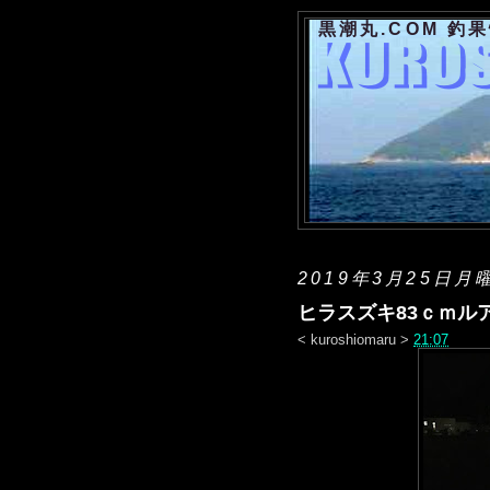
黒潮丸.COM 釣
2019年3月25日月
ヒラスズキ83ｃｍル
<
kuroshiomaru
>
21:07