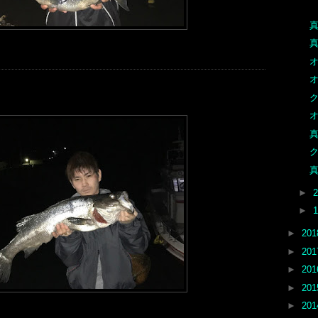
真
真
オ
オ
ク
オ
ク
真
►
►
►
20
►
20
►
20
►
20
►
20