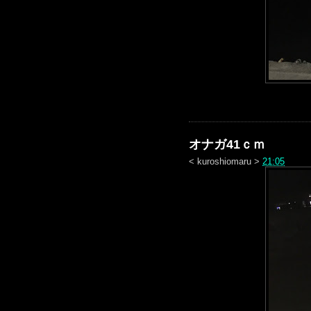
オナガ41ｃｍ
<
kuroshiomaru
>
21:05