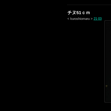
チヌ51ｃｍ
<
kuroshiomaru
>
21:03