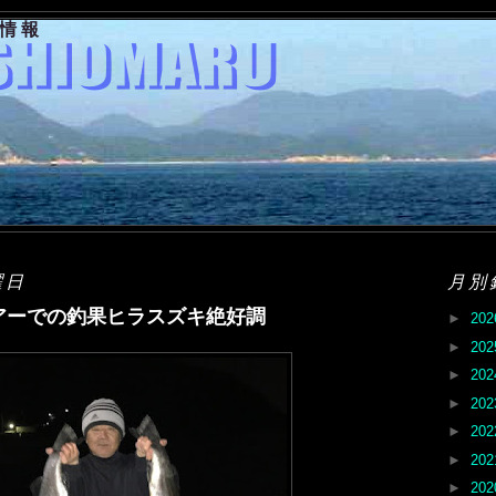
果情報
曜日
月別
アーでの釣果ヒラスズキ絶好調
►
20
►
20
►
20
►
20
►
20
►
20
►
20