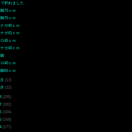
で釣れました
鯛75ｃｍ
鯛75ｃｍ
ナガ40ｃｍ
ナガ41ｃｍ
ロ45ｃｍ
ナガ40ｃｍ
真鯛
ロ40ｃｍ
鯛65ｃｍ
2月
(13)
1月
(22)
18
(205)
17
(182)
16
(104)
15
(168)
14
(177)