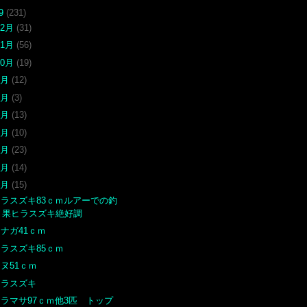
19
(231)
12月
(31)
11月
(56)
10月
(19)
9月
(12)
8月
(3)
7月
(13)
6月
(10)
5月
(23)
4月
(14)
3月
(15)
ヒラスズキ83ｃｍルアーでの釣
果ヒラスズキ絶好調
ナガ41ｃｍ
ヒラスズキ85ｃｍ
ヌ51ｃｍ
ヒラスズキ
ヒラマサ97ｃｍ他3匹 トップ