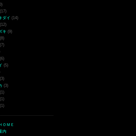
0)
(17)
キダイ
(14)
(12)
ズキ
(9)
(8)
(7)
)
(6)
イ
(5)
)
(3)
カ
(3)
(1)
(1)
(1)
ＨＯＭＥ
案内