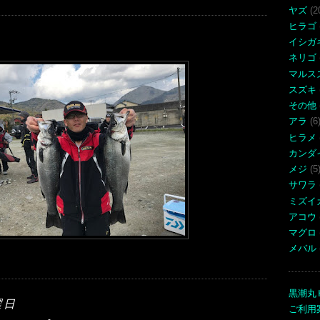
ヤズ
(2
ヒラゴ
イシガ
ネリゴ
マルス
スズキ
その他
アラ
(6
ヒラメ
カンダ
メジ
(5
サワラ
ミズイ
アコウ
マグロ
メバル
黒潮丸
曜日
ご利用