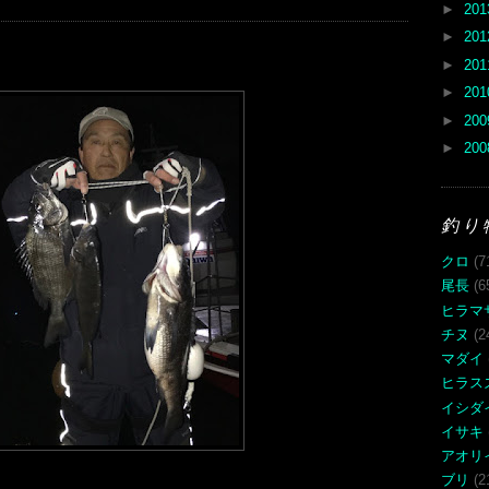
►
20
►
20
►
20
►
20
►
20
►
20
釣り
クロ
(7
尾長
(6
ヒラマ
チヌ
(2
マダイ
ヒラス
イシダ
イサキ
アオリ
ブリ
(2