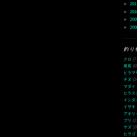
►
20
►
20
►
20
►
20
釣り
クロ
(7
尾長
(6
ヒラマ
チヌ
(2
マダイ
ヒラス
イシダ
イサキ
アオリ
ブリ
(2
ヤズ
(2
ヒラゴ