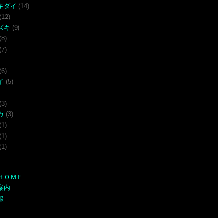
キダイ
(14)
(12)
ズキ
(9)
(8)
(7)
)
(6)
イ
(5)
)
(3)
カ
(3)
(1)
(1)
(1)
ＨＯＭＥ
案内
報