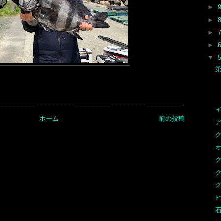
►
►
►
►
▼
イ
ホーム
前の投稿
ア
ク
オ
ク
ヒ
石