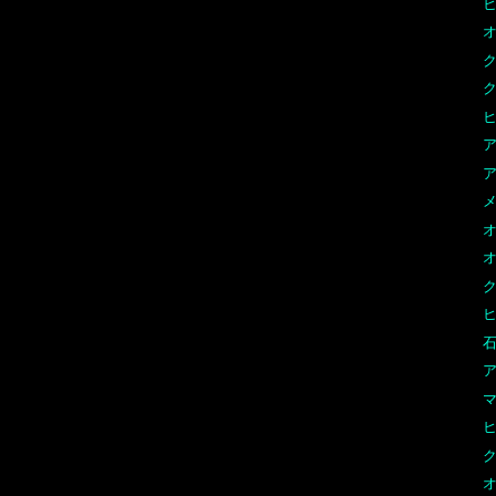
オ
ク
ヒ
ア
ア
メ
オ
オ
ヒ
石
ア
オ