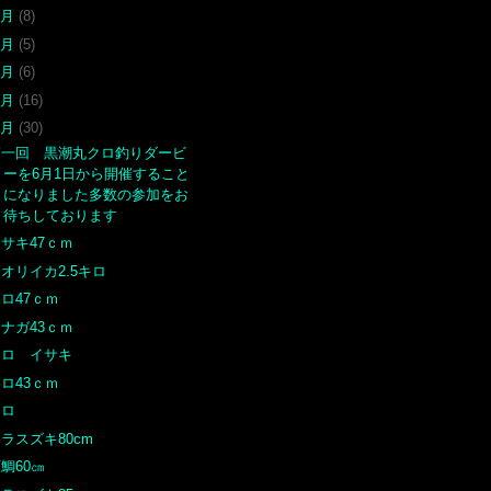
9月
(8)
8月
(5)
7月
(6)
6月
(16)
5月
(30)
第一回 黒潮丸クロ釣りダービ
ーを6月1日から開催すること
になりました多数の参加をお
待ちしております
サキ47ｃｍ
オリイカ2.5キロ
ロ47ｃｍ
ナガ43ｃｍ
クロ イサキ
ロ43ｃｍ
クロ
ラスズキ80cm
鯛60㎝