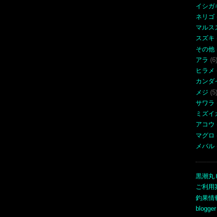
イシガ
ネリゴ
マルス
スズキ
その他
アラ
(6
ヒラメ
カンダ
メジ
(5
サワラ
ミズイ
アコウ
マグロ
メバル
黒潮丸
ご利用
釣果情
blogger