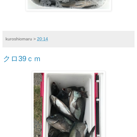
kuroshiomaru
>
20:14
クロ39ｃｍ