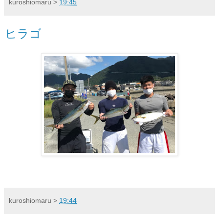
kuroshiomaru
>
19:45
ヒラゴ
kuroshiomaru
>
19:44