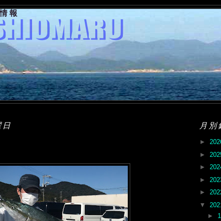
果情報
曜日
月別
►
20
►
20
►
20
►
20
►
20
▼
20
►