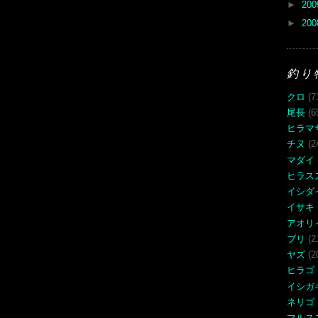
►
20
►
20
釣り
クロ
(7
尾長
(6
ヒラマ
チヌ
(2
マダイ
ヒラス
イシダ
イサキ
アオリ
ブリ
(2
ヤズ
(2
ヒラゴ
イシガ
ネリゴ
マルス