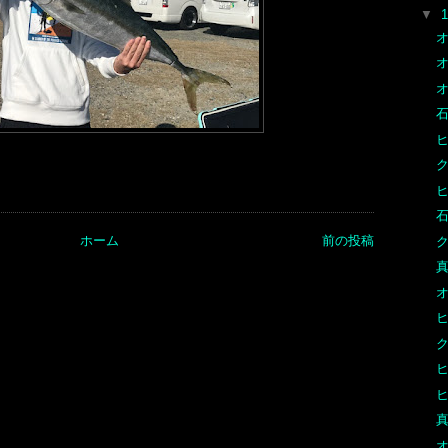
▼
オ
オ
オ
石
石
ホーム
前の投稿
ク
真
オ
ク
ヒ
ヒ
真
オ