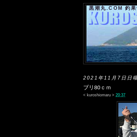
黒潮丸.COM 釣
2021年11月7日日
ブリ80ｃｍ
<
kuroshiomaru
>
20:37