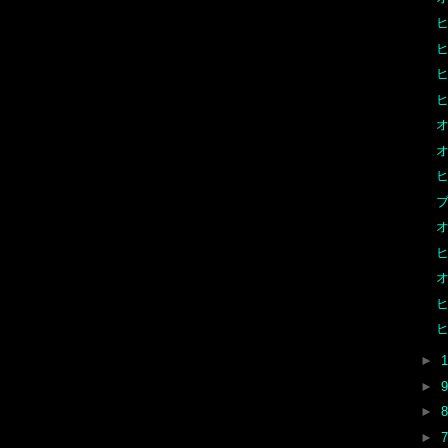
ヒ
ヒ
ヒ
ヒ
オ
オ
ヒ
ブ
オ
ヒ
オ
ヒ
ヒ
►
►
►
►