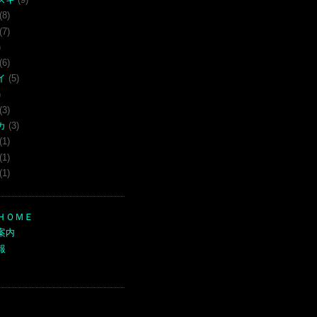
(8)
(7)
)
(6)
イ
(5)
)
(3)
カ
(3)
(1)
(1)
(1)
ＨＯＭＥ
案内
報