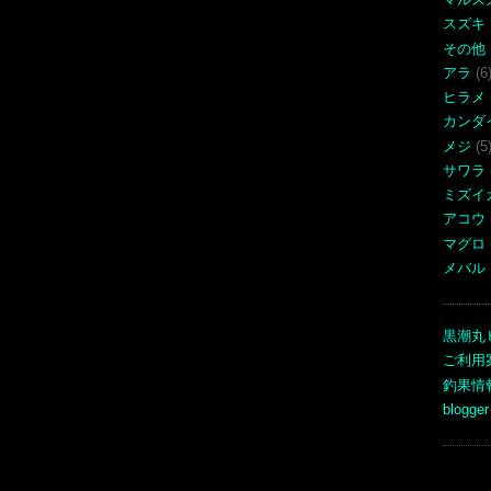
スズキ
その他
アラ
(6
ヒラメ
カンダ
メジ
(5
サワラ
ミズイ
アコウ
マグロ
メバル
黒潮丸
ご利用
釣果情
blogger