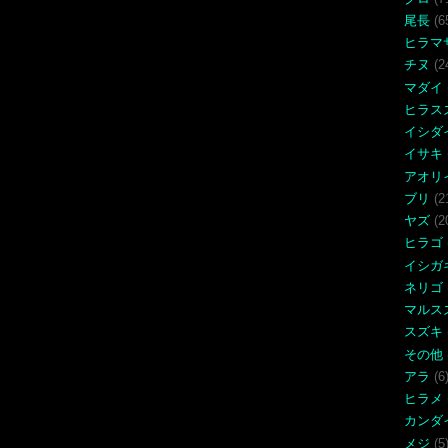
尾長
(6
ヒラマ
チヌ
(2
マダイ
ヒラス
イシダ
イサキ
アオリ
ブリ
(2
ヤズ
(2
ヒラゴ
イシガ
ネリゴ
マルス
スズキ
その他
アラ
(6
ヒラメ
カンダ
メジ
(5