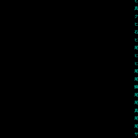
ク
石
尾
ヒ
尾
尾
鰤
尾
尾
真
尾
尾