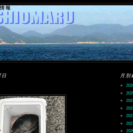
果情報
曜日
月別
►
20
►
20
►
20
►
20
►
20
►
20
►
20