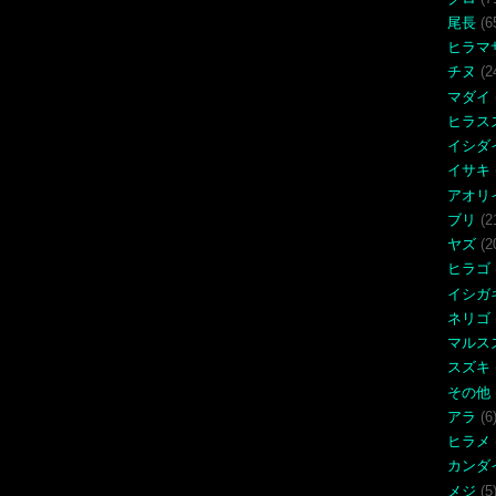
尾長
(6
ヒラマ
チヌ
(2
マダイ
ヒラス
イシダ
イサキ
アオリ
ブリ
(2
ヤズ
(2
ヒラゴ
イシガ
ネリゴ
マルス
スズキ
その他
アラ
(6
ヒラメ
カンダ
メジ
(5