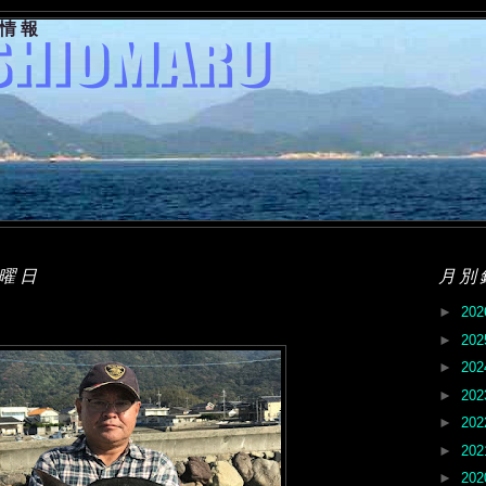
果情報
日曜日
月別
►
20
►
20
►
20
►
20
►
20
►
20
►
20