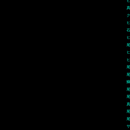
ク
石
尾
ヒ
尾
尾
鰤
尾
尾
真
尾
尾