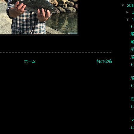
▼
20
►
▼
尾
尾
尾
尾
ホーム
前の投稿
尾