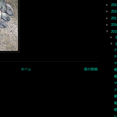
►
20
►
20
►
20
►
20
▼
20
►
▼
ク
チ
マ
ホーム
前の投稿
尾
尾
マ
ク
尾
尾
尾