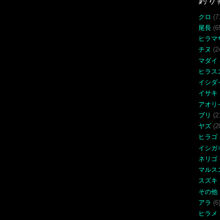
釣り
クロ
(7
尾長
(6
ヒラマ
チヌ
(2
マダイ
ヒラス
イシダ
イサキ
アオリ
ブリ
(2
ヤズ
(2
ヒラゴ
イシガ
ネリゴ
マルス
スズキ
その他
アラ
(6
ヒラメ