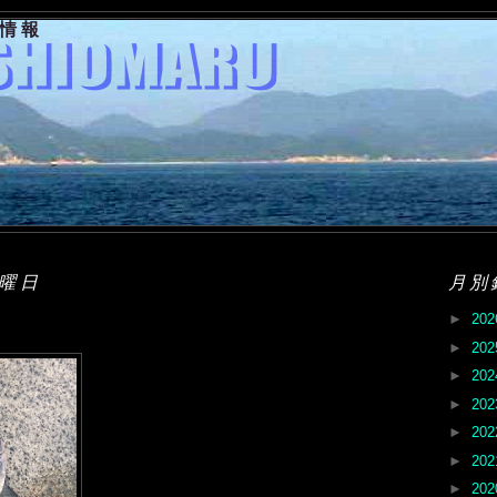
果情報
月曜日
月別
►
20
►
20
►
20
►
20
►
20
►
20
►
20