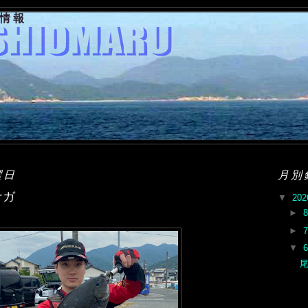
果情報
曜日
月別
ナガ
▼
20
►
►
▼