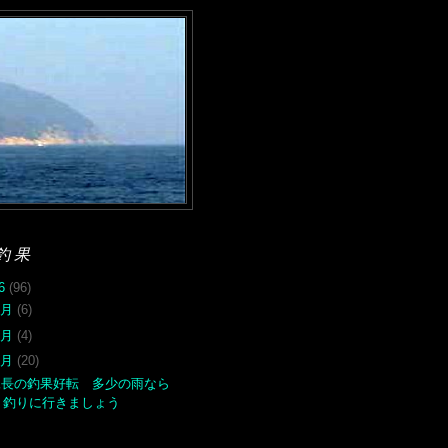
釣果
26
(96)
8月
(6)
7月
(4)
6月
(20)
尾長の釣果好転 多少の雨なら
釣りに行きましょう