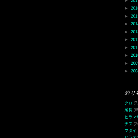
►
20
►
20
►
20
►
20
►
20
►
20
►
20
►
20
►
20
►
20
釣り
クロ
(7
尾長
(6
ヒラマ
チヌ
(2
マダイ
ヒラス