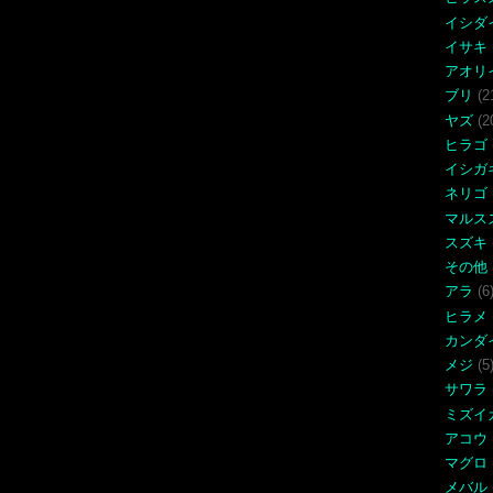
イシダ
イサキ
アオリ
ブリ
(2
ヤズ
(2
ヒラゴ
イシガ
ネリゴ
マルス
スズキ
その他
アラ
(6
ヒラメ
カンダ
メジ
(5
サワラ
ミズイ
アコウ
マグロ
メバル