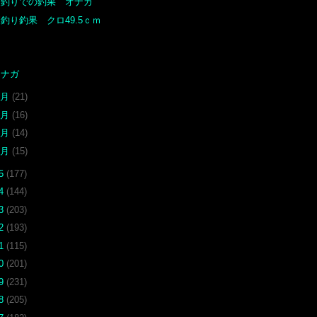
夜釣りでの釣果 オナガ
釣り釣果 クロ49.5ｃｍ
オナガ
5月
(21)
4月
(16)
2月
(14)
1月
(15)
25
(177)
24
(144)
23
(203)
22
(193)
21
(115)
20
(201)
19
(231)
18
(205)