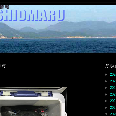
果情報
曜日
月別
►
20
►
20
►
20
►
20
►
20
►
20
▼
20