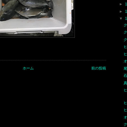
►
►
▼
ク
ヒ
オ
ホーム
前の投稿
尾
石
真
オ
ク