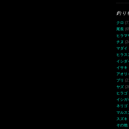
釣り
クロ
(7
尾長
(6
ヒラマ
チヌ
(2
マダイ
ヒラス
イシダ
イサキ
アオリ
ブリ
(2
ヤズ
(2
ヒラゴ
イシガ
ネリゴ
マルス
スズキ
その他