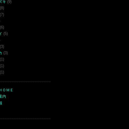
ズキ
(9)
(8)
(7)
)
(6)
イ
(5)
)
(3)
カ
(3)
(1)
(1)
(1)
ＨＯＭＥ
案内
報