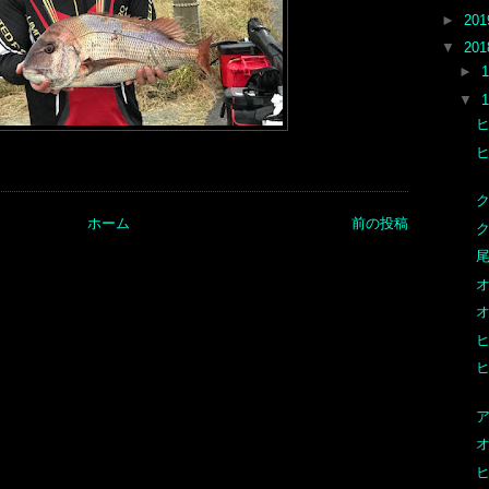
►
20
▼
20
►
▼
ホーム
前の投稿
尾
オ
オ
オ
ヒ