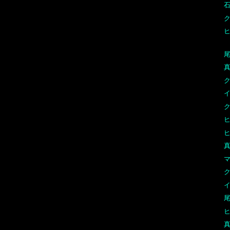
石
尾
真
マ
真