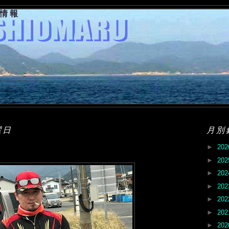
果情報
曜日
月別
►
20
►
20
►
20
►
20
►
20
►
20
►
20