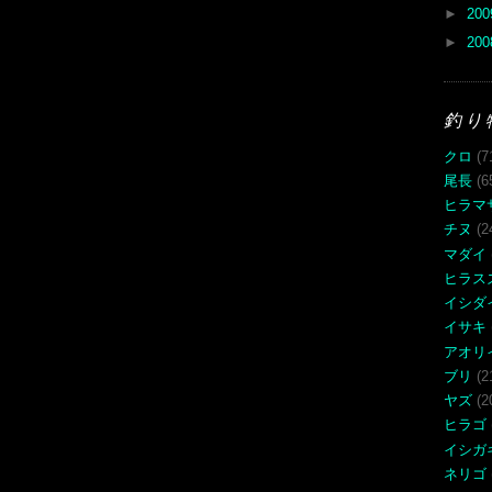
►
20
►
20
釣り
クロ
(7
尾長
(6
ヒラマ
チヌ
(2
マダイ
ヒラス
イシダ
イサキ
アオリ
ブリ
(2
ヤズ
(2
ヒラゴ
イシガ
ネリゴ