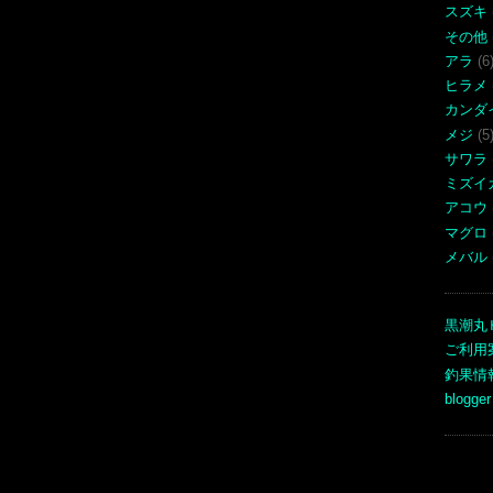
スズキ
その他
アラ
(6
ヒラメ
カンダ
メジ
(5
サワラ
ミズイ
アコウ
マグロ
メバル
黒潮丸
ご利用
釣果情
blogger