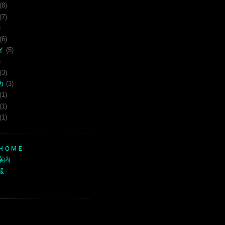
(8)
(7)
)
(6)
イ
(5)
)
(3)
カ
(3)
(1)
(1)
(1)
ＨＯＭＥ
案内
報