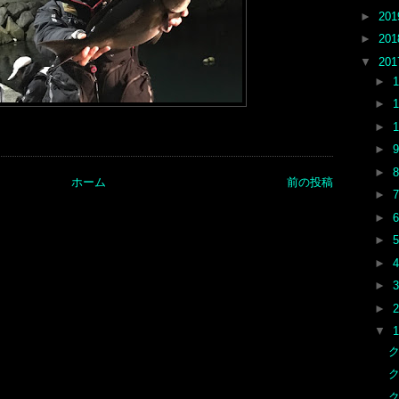
►
20
►
20
▼
20
►
►
►
►
►
ホーム
前の投稿
►
►
►
►
►
►
▼
ク
ク
ク