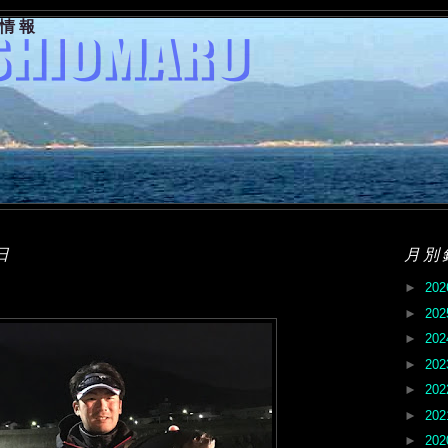
果情報
日
月別
►
20
►
20
►
20
►
20
►
20
►
20
►
20