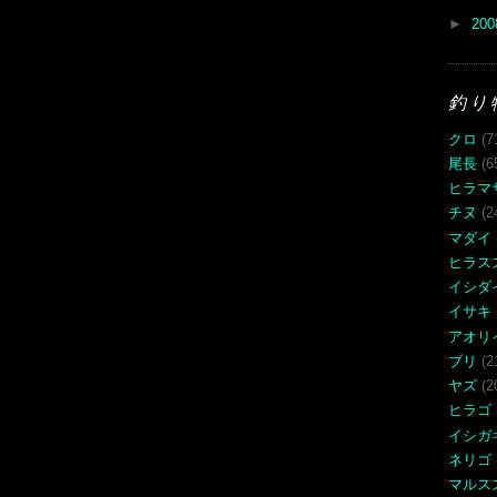
►
20
釣り
クロ
(7
尾長
(6
ヒラマ
チヌ
(2
マダイ
ヒラス
イシダ
イサキ
アオリ
ブリ
(2
ヤズ
(2
ヒラゴ
イシガ
ネリゴ
マルス