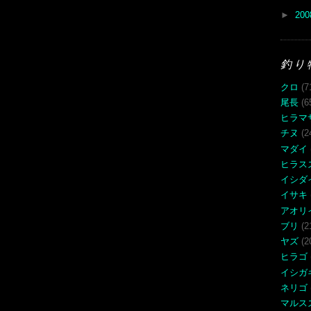
►
20
釣り
クロ
(7
尾長
(6
ヒラマ
チヌ
(2
マダイ
ヒラス
イシダ
イサキ
アオリ
ブリ
(2
ヤズ
(2
ヒラゴ
イシガ
ネリゴ
マルス