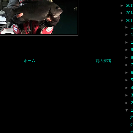
►
20
►
20
▼
20
►
►
►
►
►
ホーム
前の投稿
►
►
►
►
►
►
▼
ク
ク
ク