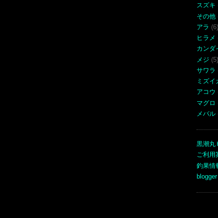
スズキ
その他
アラ
(6
ヒラメ
カンダ
メジ
(5
サワラ
ミズイ
アコウ
マグロ
メバル
黒潮丸
ご利用
釣果情
blogger