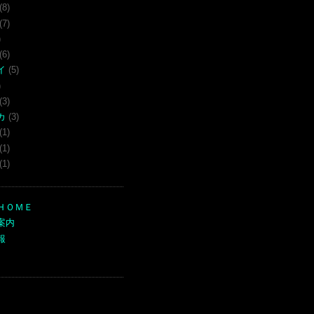
(8)
(7)
)
(6)
イ
(5)
)
(3)
カ
(3)
(1)
(1)
(1)
ＨＯＭＥ
案内
報