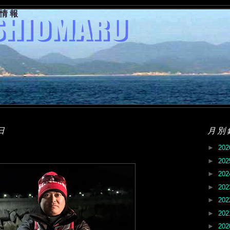
果情報
日
月別
►
20
►
20
►
20
►
20
►
20
►
20
►
20