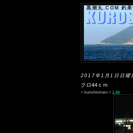
黒潮丸.COM 釣
2017年1月1日日曜
クロ44ｃｍ
<
kuroshiomaru
>
1:44