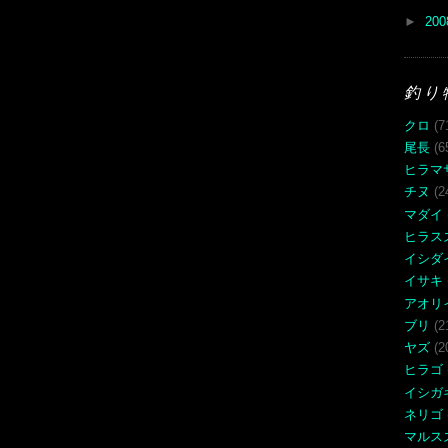
►
20
釣り
クロ
(7
尾長
(6
ヒラマ
チヌ
(2
マダイ
ヒラス
イシダ
イサキ
アオリ
ブリ
(2
ヤズ
(2
ヒラゴ
イシガ
ネリゴ
マルス