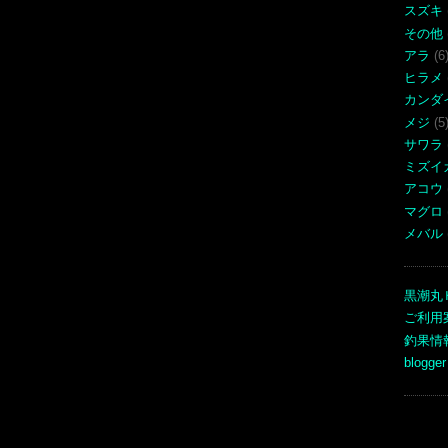
スズキ
その他
アラ
(6
ヒラメ
カンダ
メジ
(5
サワラ
ミズイ
アコウ
マグロ
メバル
黒潮丸
ご利用
釣果情
blogger