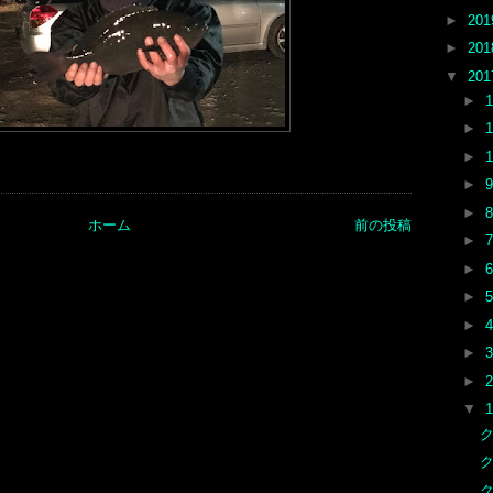
►
20
►
20
▼
20
►
►
►
►
►
ホーム
前の投稿
►
►
►
►
►
►
▼
ク
ク
ク