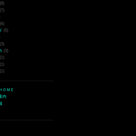
(8)
(7)
)
(6)
イ
(5)
)
(3)
カ
(3)
(1)
(1)
(1)
ＨＯＭＥ
案内
報