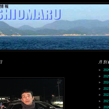
果情報
日
月別
►
20
►
20
►
20
►
20
►
20
►
20
►
20