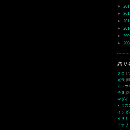
►
20
►
20
►
20
►
20
►
20
►
20
釣り
クロ
(7
尾長
(6
ヒラマ
チヌ
(2
マダイ
ヒラス
イシダ
イサキ
アオリ