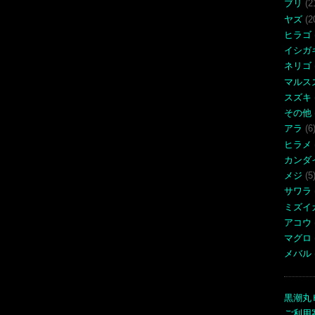
ブリ
(2
ヤズ
(2
ヒラゴ
イシガ
ネリゴ
マルス
スズキ
その他
アラ
(6
ヒラメ
カンダ
メジ
(5
サワラ
ミズイ
アコウ
マグロ
メバル
黒潮丸
ご利用