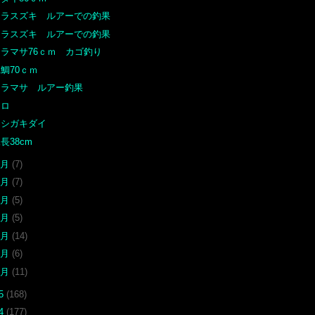
ヒラスズキ ルアーでの釣果
ヒラスズキ ルアーでの釣果
ヒラマサ76ｃｍ カゴ釣り
鯛70ｃｍ
ヒラマサ ルアー釣果
クロ
イシガキダイ
長38cm
9月
(7)
6月
(7)
5月
(5)
4月
(5)
3月
(14)
2月
(6)
1月
(11)
15
(168)
14
(177)