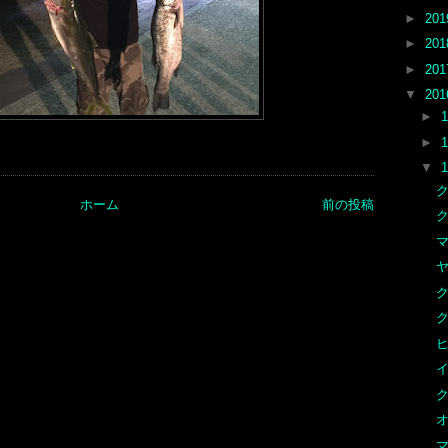
►
20
►
20
►
20
▼
20
►
►
▼
ホーム
前の投稿
マ
オ
マ