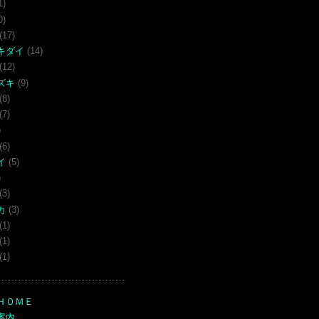
1)
0)
(17)
キダイ
(14)
(12)
ズキ
(9)
(8)
(7)
)
(6)
イ
(5)
)
(3)
カ
(3)
(1)
(1)
(1)
ＨＯＭＥ
案内