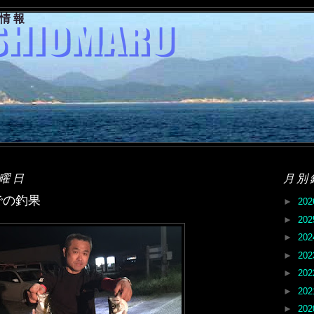
果情報
日曜日
月別
での釣果
►
20
►
20
►
20
►
20
►
20
►
20
►
20