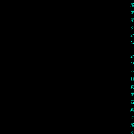
2
2
2
2
2
1
真
尾
石
真