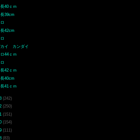
長40ｃｍ
長39cm
クロ
長42cm
クロ
デカイ カンダイ
ロ44ｃｍ
クロ
長42ｃｍ
長40cm
長41ｃｍ
13
(242)
12
(250)
11
(151)
10
(154)
09
(111)
08
(83)