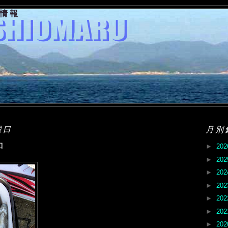
果情報
曜日
月別
ロ
►
20
►
20
►
20
►
20
►
20
►
20
►
20