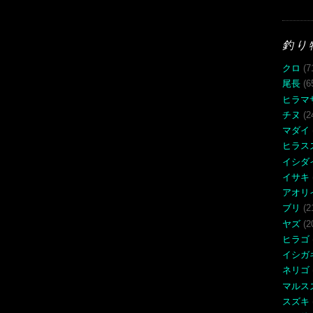
釣り
クロ
(7
尾長
(6
ヒラマ
チヌ
(2
マダイ
ヒラス
イシダ
イサキ
アオリ
ブリ
(2
ヤズ
(2
ヒラゴ
イシガ
ネリゴ
マルス
スズキ