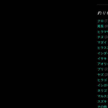
釣り
クロ
(7
尾長
(6
ヒラマ
チヌ
(2
マダイ
ヒラス
イシダ
イサキ
アオリ
ブリ
(2
ヤズ
(2
ヒラゴ
イシガ
ネリゴ
マルス
スズキ
その他