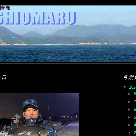
果情報
曜日
月別
▼
20
►
►
►
►
►
▼