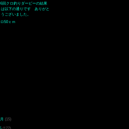
第6回クロ釣りダービーの結果
は以下の通りです ありがと
うございました。
ロ50ｃｍ
1月
(15)
25
(177)