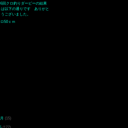
第6回クロ釣りダービーの結果
は以下の通りです ありがと
うございました。
ロ50ｃｍ
1月
(15)
25
(177)