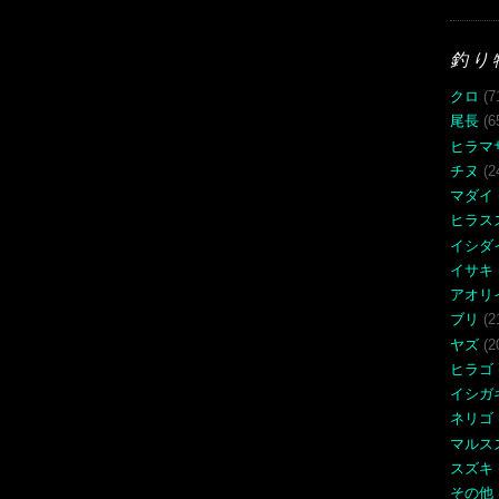
釣り
クロ
(7
尾長
(6
ヒラマ
チヌ
(2
マダイ
ヒラス
イシダ
イサキ
アオリ
ブリ
(2
ヤズ
(2
ヒラゴ
イシガ
ネリゴ
マルス
スズキ
その他