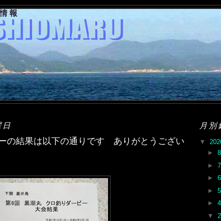
果情報
曜日
月別
ビーの結果は以下の通りです ありがとうござい
▼
20
►
►
►
►
►
▼