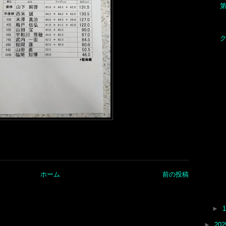
ク
ホーム
前の投稿
►
►
20