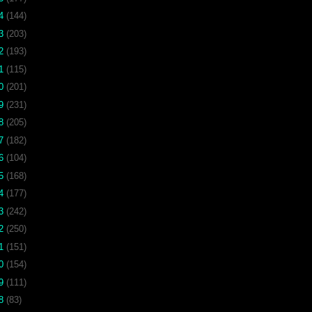
24
(144)
23
(203)
22
(193)
21
(115)
20
(201)
19
(231)
18
(205)
17
(182)
16
(104)
15
(168)
14
(177)
13
(242)
12
(250)
11
(151)
10
(154)
09
(111)
08
(83)