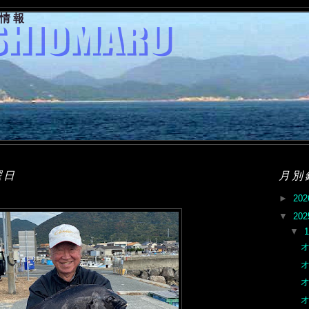
果情報
曜日
月別
►
20
▼
20
▼
オ
オ
オ