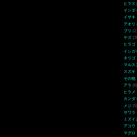
ヒラス
イシダ
イサキ
アオリ
ブリ
(2
ヤズ
(2
ヒラゴ
イシガ
ネリゴ
マルス
スズキ
その他
アラ
(6
ヒラメ
カンダ
メジ
(5
サワラ
ミズイ
アコウ
マグロ