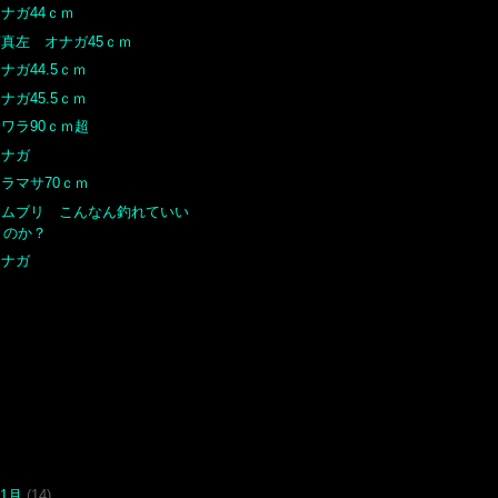
ナガ44ｃｍ
写真左 オナガ45ｃｍ
ナガ44.5ｃｍ
ナガ45.5ｃｍ
ワラ90ｃｍ超
オナガ
ラマサ70ｃｍ
ツムブリ こんなん釣れていい
のか？
オナガ
11月
(14)