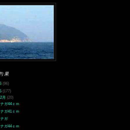
釣果
26
(96)
25
(177)
12月
(20)
ナガ44ｃｍ
ナガ41ｃｍ
オナガ
ナガ44ｃｍ