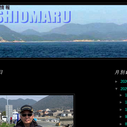
果情報
日
月別
►
20
▼
20
►
►
►
►
►