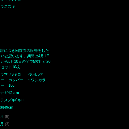
ヒラスズキ
好評につき回数券の販売をした
いと思います、期間は4月1日
から5月10日の間で5枚組が20
セット10枚...
ヒラマサ9キロ 使用ルア
ー ホッパー イワシカラ
ー 18cm
ナガ42ｃｍ
ヒラスズキ6キロ
鯛49cm
3月
(9)
2月
(3)