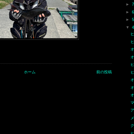
►
►
►
▼
ヒ
ホーム
前の投稿
ヒ
マ
ア
ク