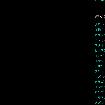
釣り
クロ
(7
尾長
(6
ヒラマ
チヌ
(2
マダイ
ヒラス
イシダ
イサキ
アオリ
ブリ
(2
ヤズ
(2
ヒラゴ
イシガ
ネリゴ
マルス
スズキ