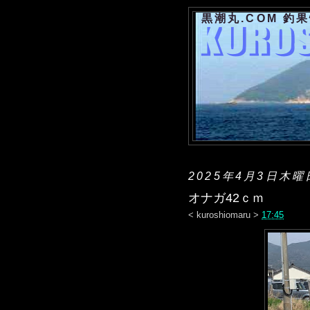
黒潮丸.COM 釣
2025年4月3日木曜
オナガ42ｃｍ
<
kuroshiomaru
>
17:45