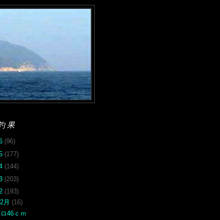
釣果
26
(96)
25
(177)
24
(144)
23
(203)
22
(193)
12月
(16)
ロ46ｃｍ