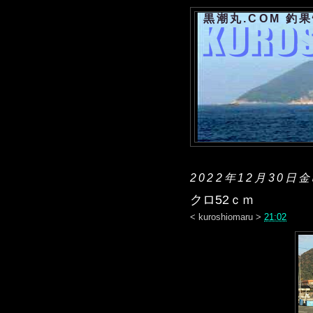
黒潮丸.COM 釣
2022年12月30日
クロ52ｃｍ
<
kuroshiomaru
>
21:02