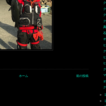
ク
ク
ク
ク
真
石
オ
ヒ
ク
ヒ
ク
マ
ホーム
前の投稿
オ
ク
►
►