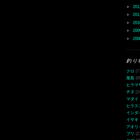
►
20
►
20
►
20
►
20
►
20
釣り
クロ
(7
尾長
(6
ヒラマ
チヌ
(2
マダイ
ヒラス
イシダ
イサキ
アオリ
ブリ
(2