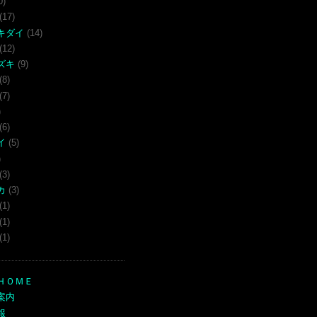
0)
(17)
キダイ
(14)
(12)
ズキ
(9)
(8)
(7)
)
(6)
イ
(5)
)
(3)
カ
(3)
(1)
(1)
(1)
ＨＯＭＥ
案内
報