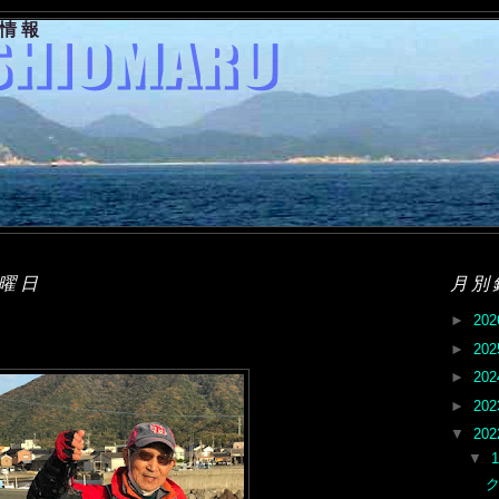
果情報
金曜日
月別
►
20
►
20
►
20
►
20
▼
20
▼
ク