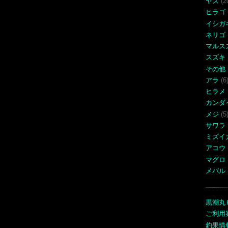
ヤズ
(2
ヒラゴ
イシガ
ネリゴ
マルス
スズキ
その他
アラ
(6
ヒラメ
カンダ
メジ
(5
サワラ
ミズイ
アコウ
マグロ
メバル
黒潮丸
ご利用
釣果情