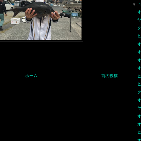
▼
オ
ヤ
ク
ヒ
オ
オ
オ
オ
ホーム
前の投稿
ク
オ
ヤ
オ
オ
ヒ
オ