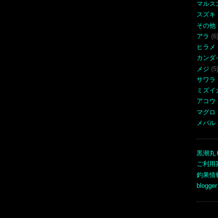
マルス
スズキ
その他
アラ
(6
ヒラメ
カンダ
メジ
(5
サワラ
ミズイ
アコウ
マグロ
メバル
黒潮丸
ご利用
釣果情
blogger