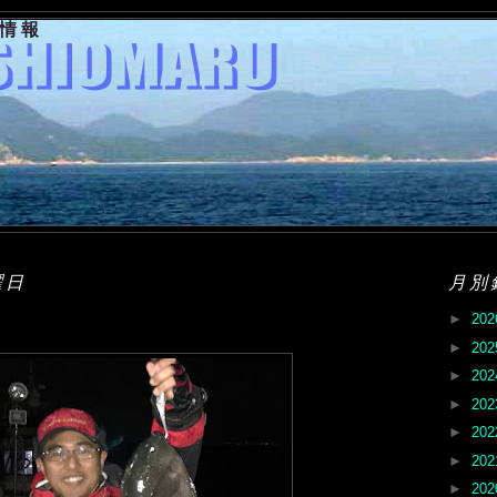
果情報
曜日
月別
►
20
►
20
►
20
►
20
►
20
►
20
►
20