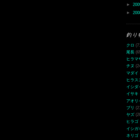
►
20
►
20
釣り
クロ
(7
尾長
(6
ヒラマ
チヌ
(2
マダイ
ヒラス
イシダ
イサキ
アオリ
ブリ
(2
ヤズ
(2
ヒラゴ
イシガ
ネリゴ