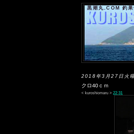
黒潮丸.COM 釣
2018年3月27日火
クロ40ｃｍ
<
kuroshiomaru
>
22:31