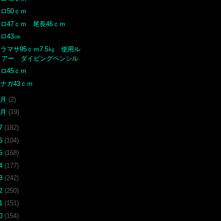
ロ50ｃｍ
ロ47ｃｍ 尾長46ｃｍ
ロ43㎝
ラマサ95ｃｍ7.5㎏ 使用ル
アー ダイビングペンシル
ロ45ｃｍ
ナガ43ｃｍ
2月
(2)
1月
(19)
17
(182)
16
(104)
15
(168)
14
(177)
13
(242)
12
(250)
11
(151)
10
(154)