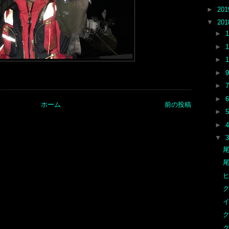
►
20
▼
20
►
►
►
►
►
►
ホーム
前の投稿
►
►
▼
尾
尾
ク
イ
ク
ク