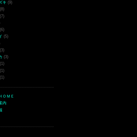
ズキ
(9)
(8)
(7)
)
(6)
イ
(5)
)
(3)
カ
(3)
(1)
(1)
(1)
ＨＯＭＥ
案内
報