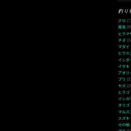
釣り
クロ
(7
尾長
(6
ヒラマ
チヌ
(2
マダイ
ヒラス
イシダ
イサキ
アオリ
ブリ
(2
ヤズ
(2
ヒラゴ
イシガ
ネリゴ
マルス
スズキ
その他