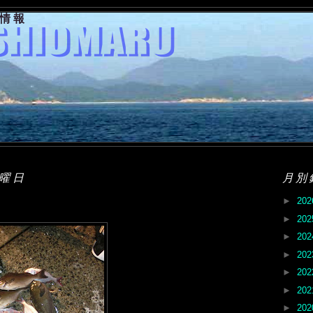
果情報
火曜日
月別
►
20
►
20
►
20
►
20
►
20
►
20
►
20