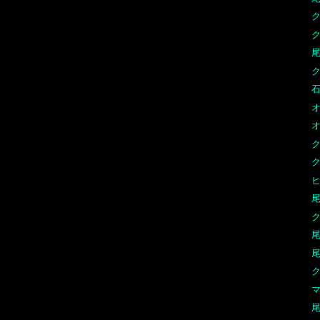
尾
オ
尾
尾
尾
マ