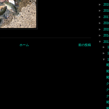
►
20
►
20
►
20
►
20
►
20
►
20
▼
20
ホーム
前の投稿
►
►
▼
尾
尾
尾
尾