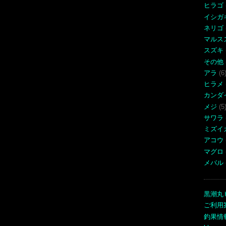
ヒラゴ
イシガ
ネリゴ
マルス
スズキ
その他
アラ
(6
ヒラメ
カンダ
メジ
(5
サワラ
ミズイ
アコウ
マグロ
メバル
黒潮丸
ご利用
釣果情