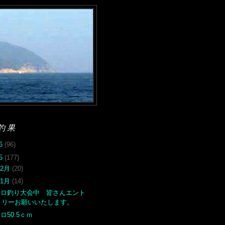
釣果
26
(96)
25
(177)
12月
(20)
11月
(14)
クロ釣り大会中 皆さんエント
リーお願いいたします。
ロ50.5ｃｍ