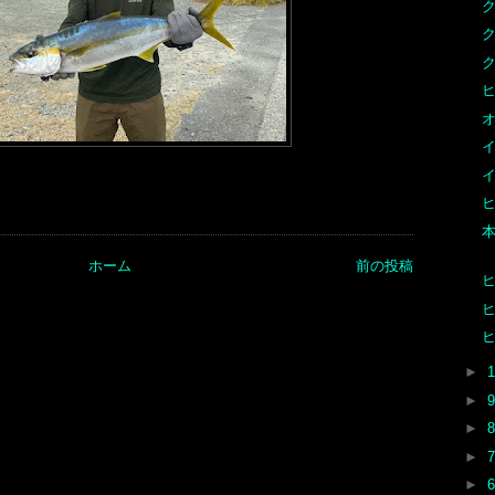
ク
オ
ヒ
ホーム
前の投稿
ヒ
►
►
►
►
►