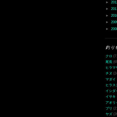
►
20
►
20
►
20
►
20
►
20
釣り
クロ
(7
尾長
(6
ヒラマ
チヌ
(2
マダイ
ヒラス
イシダ
イサキ
アオリ
ブリ
(2
ヤズ
(2