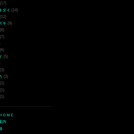
(17)
キダイ
(14)
(12)
ズキ
(9)
(8)
(7)
)
(6)
イ
(5)
)
(3)
カ
(3)
(1)
(1)
(1)
ＨＯＭＥ
案内
報