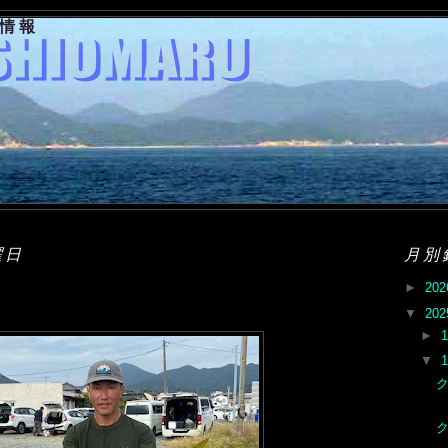
果情報
曜日
月別
►
20
▼
20
►
▼
ク