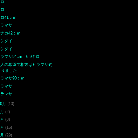
クロ
クロ
ロ41ｃｍ
ヒラマサ
ナガ42ｃｍ
イシダイ
イシダイ
ラマサ94cm 6.9キロ
本人の希望で相方はヒラマサ釣
りました
ラマサ90ｃｍ
ヒラマサ
ヒラマサ
10月
(10)
9月
(2)
8月
(8)
7月
(15)
6月
(29)