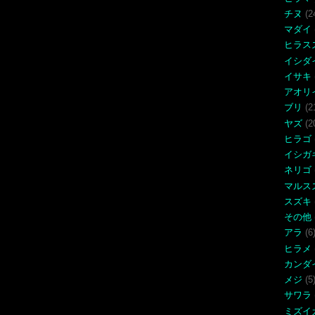
チヌ
(2
マダイ
ヒラス
イシダ
イサキ
アオリ
ブリ
(2
ヤズ
(2
ヒラゴ
イシガ
ネリゴ
マルス
スズキ
その他
アラ
(6
ヒラメ
カンダ
メジ
(5
サワラ
ミズイ