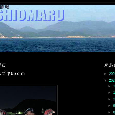
果情報
曜日
月別
スズキ65ｃｍ
►
20
▼
20
►
►
►
►
►