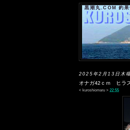
黒潮丸.COM 釣
2025年2月13日木
オナガ42ｃｍ ヒラ
<
kuroshiomaru
>
22:55