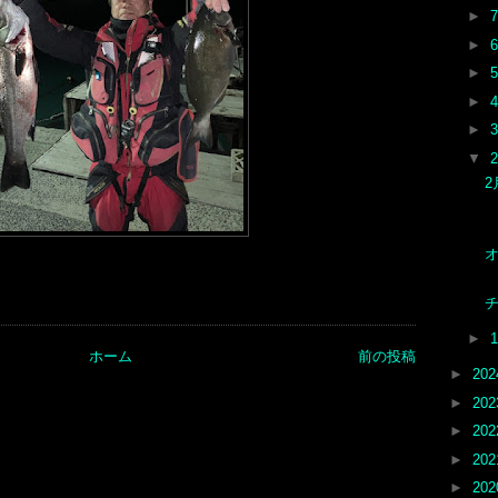
►
►
►
►
►
▼
オ
チ
►
ホーム
前の投稿
►
20
►
20
►
20
►
20
►
20