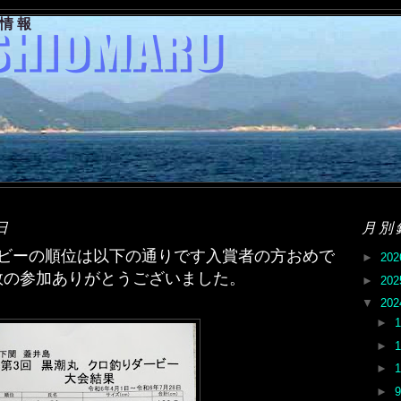
果情報
日
月別
ービーの順位は以下の通りです入賞者の方おめで
►
20
数の参加ありがとうございました。
►
20
▼
20
►
►
►
►