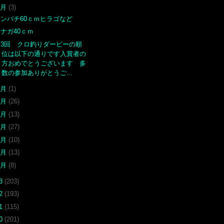
8月
(3)
カンパチ60ｃｍヒラゴなど
ナガ40ｃｍ
第3回 クロ釣りダービーの順
位は以下の通りです入賞者の
方おめでとうございます 多
数の参加ありがとうご...
7月
(1)
6月
(26)
5月
(13)
4月
(27)
3月
(10)
2月
(13)
1月
(8)
23
(203)
22
(193)
21
(115)
20
(201)