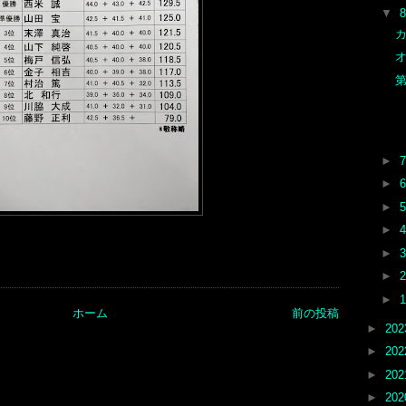
▼
オ
►
►
►
►
►
►
►
ホーム
前の投稿
►
20
►
20
►
20
►
20