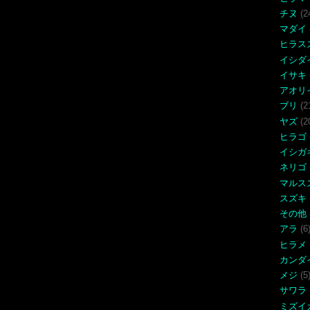
チヌ
(2
マダイ
ヒラス
イシダ
イサキ
アオリ
ブリ
(2
ヤズ
(2
ヒラゴ
イシガ
ネリゴ
マルス
スズキ
その他
アラ
(6
ヒラメ
カンダ
メジ
(5
サワラ
ミズイ