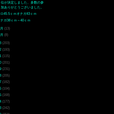
位が決定しました、多数の参
加ありがとうございました。
ロ45.5ｃｍオナガ43ｃｍ
ナガ38ｃｍ～40ｃｍ
2月
(13)
1月
(8)
23
(203)
22
(193)
21
(115)
20
(201)
19
(231)
18
(205)
17
(182)
16
(104)
15
(168)
14
(177)
13
(242)