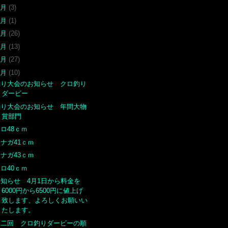
8月
(3)
7月
(1)
6月
(26)
5月
(13)
4月
(27)
3月
(10)
釣り大会のお知らせ クロ釣り
ダービー
釣り大会のお知らせ 年間大物
賞部門
ロ48ｃｍ
ナガ41ｃｍ
ナガ43ｃｍ
ロ40ｃｍ
お知らせ 4月1日から料金を
6000円から6500円に値上げ
致します、よろしくお願いい
たします。
第二回 クロ釣りダービーの順