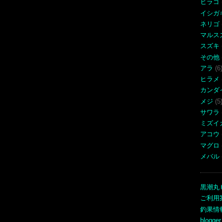
ヒラゴ
イシガ
ネリゴ
マルス
スズキ
その他
アラ
(6
ヒラメ
カンダ
メジ
(5
サワラ
ミズイ
アコウ
マグロ
メバル
黒潮丸
ご利用
釣果情
blogger