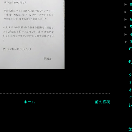
►
►
►
►
►
▼
ク
オ
オ
ク
ホーム
前の投稿