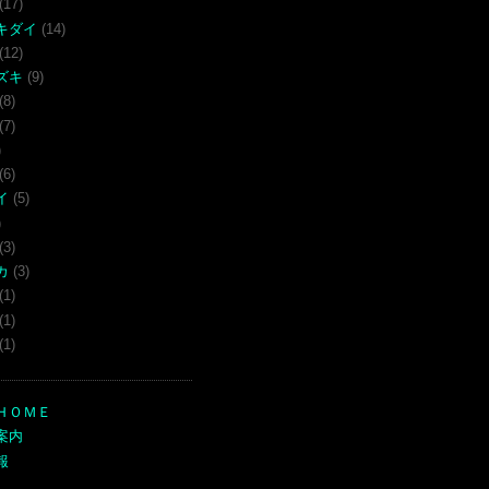
(17)
キダイ
(14)
(12)
ズキ
(9)
(8)
(7)
)
(6)
イ
(5)
)
(3)
カ
(3)
(1)
(1)
(1)
ＨＯＭＥ
案内
報