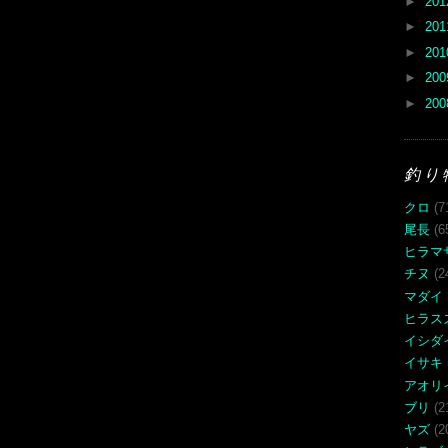
►
20
►
20
►
20
►
20
►
20
釣り
クロ
(7
尾長
(6
ヒラマ
チヌ
(2
マダイ
ヒラス
イシダ
イサキ
アオリ
ブリ
(2
ヤズ
(2