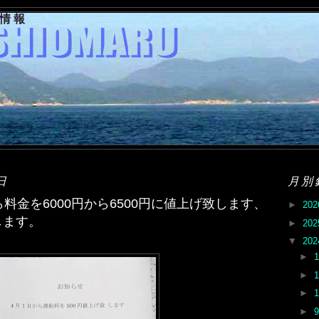
果情報
日
月別
料金を6000円から6500円に値上げ致します、
►
20
します。
►
20
▼
20
►
►
►
►