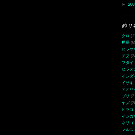
►
20
釣り
クロ
(7
尾長
(6
ヒラマ
チヌ
(2
マダイ
ヒラス
イシダ
イサキ
アオリ
ブリ
(2
ヤズ
(2
ヒラゴ
イシガ
ネリゴ
マルス