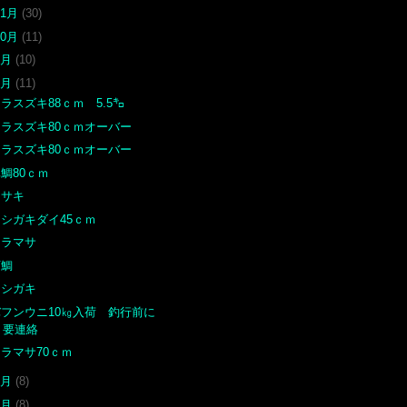
11月
(30)
10月
(11)
9月
(10)
8月
(11)
ラスズキ88ｃｍ 5.5㌔
ヒラスズキ80ｃｍオーバー
ヒラスズキ80ｃｍオーバー
鯛80ｃｍ
イサキ
イシガキダイ45ｃｍ
ヒラマサ
石鯛
イシガキ
バフンウニ10㎏入荷 釣行前に
要連絡
ラマサ70ｃｍ
7月
(8)
6月
(8)