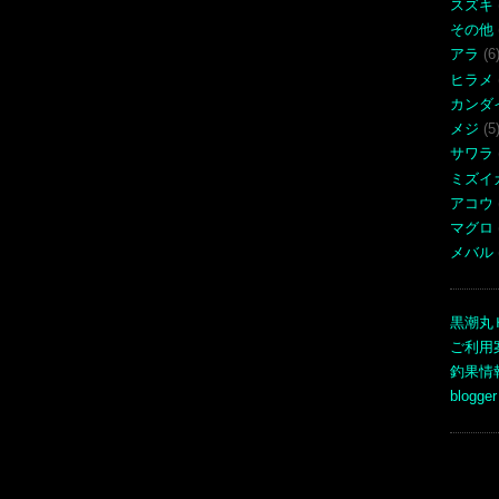
スズキ
その他
アラ
(6
ヒラメ
カンダ
メジ
(5
サワラ
ミズイ
アコウ
マグロ
メバル
黒潮丸
ご利用
釣果情
blogger