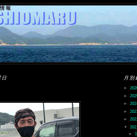
果情報
曜日
月別
►
20
►
20
►
20
►
20
►
20
▼
20
►