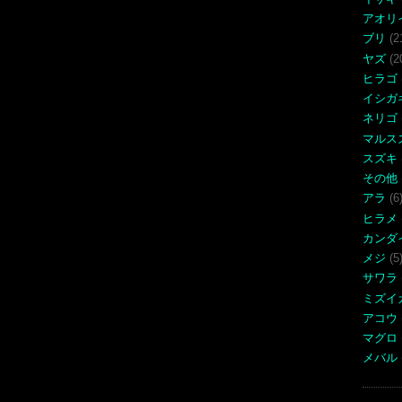
アオリ
ブリ
(2
ヤズ
(2
ヒラゴ
イシガ
ネリゴ
マルス
スズキ
その他
アラ
(6
ヒラメ
カンダ
メジ
(5
サワラ
ミズイ
アコウ
マグロ
メバル