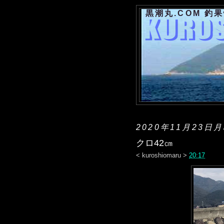
黒潮丸.COM 釣
2020年11月23日
クロ42㎝
<
kuroshiomaru
>
20:17