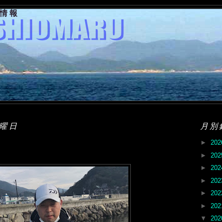
果情報
月曜日
月別
►
20
►
20
►
20
►
20
►
20
►
20
▼
20