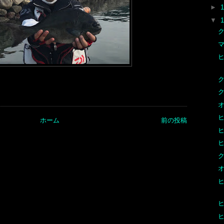
►
▼
ク
ク
ク
オ
ホーム
前の投稿
ク
オ
ヒ