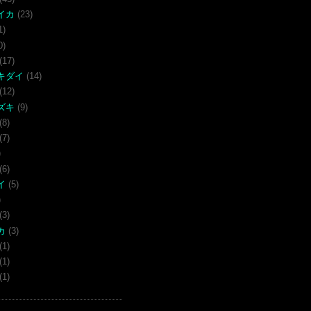
イカ
(23)
1)
0)
(17)
キダイ
(14)
(12)
ズキ
(9)
(8)
(7)
)
(6)
イ
(5)
)
(3)
カ
(3)
(1)
(1)
(1)