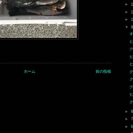
►
►
►
▼
オ
ヒ
ク
ヒ
ヒ
ホーム
前の投稿
ク
ク
ヒ
►
►
►