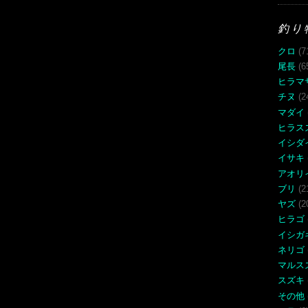
釣り
クロ
(7
尾長
(6
ヒラマ
チヌ
(2
マダイ
ヒラス
イシダ
イサキ
アオリ
ブリ
(2
ヤズ
(2
ヒラゴ
イシガ
ネリゴ
マルス
スズキ
その他