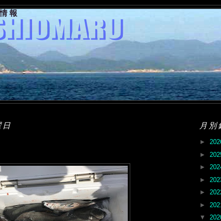
果情報
曜日
月別
►
20
►
20
►
20
►
20
►
20
►
20
▼
20