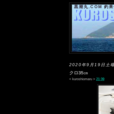
黒潮丸.COM 釣
2020年9月19日土
クロ35㎝
<
kuroshiomaru
>
21:39