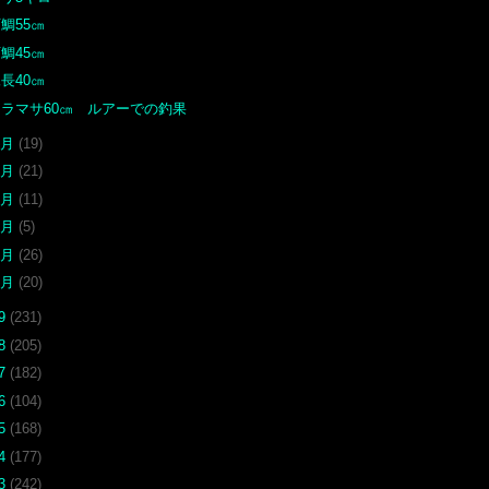
鯛55㎝
鯛45㎝
長40㎝
ヒラマサ60㎝ ルアーでの釣果
6月
(19)
5月
(21)
4月
(11)
3月
(5)
2月
(26)
1月
(20)
19
(231)
18
(205)
17
(182)
16
(104)
15
(168)
14
(177)
13
(242)