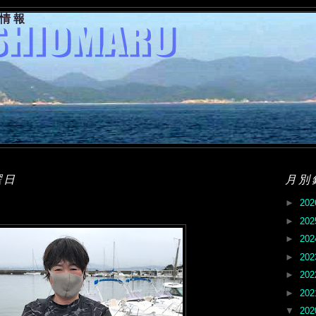
果情報
曜日
月別
►
20
►
20
►
20
►
20
►
20
►
20
▼
20