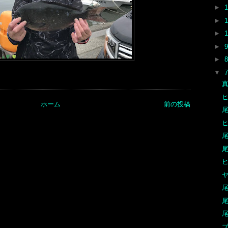
►
►
►
►
►
▼
真
ヒ
ホーム
前の投稿
尾
ヒ
尾
尾
尾
尾