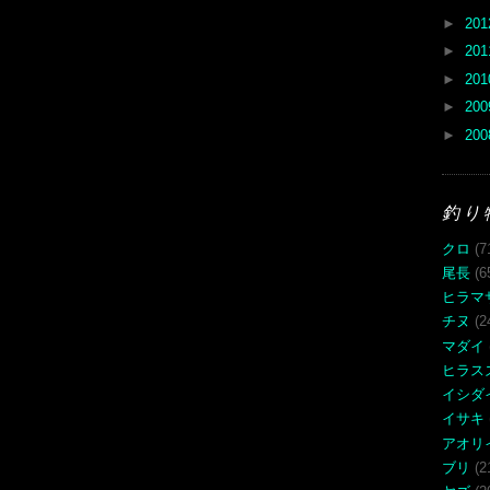
►
20
►
20
►
20
►
20
►
20
釣り
クロ
(7
尾長
(6
ヒラマ
チヌ
(2
マダイ
ヒラス
イシダ
イサキ
アオリ
ブリ
(2