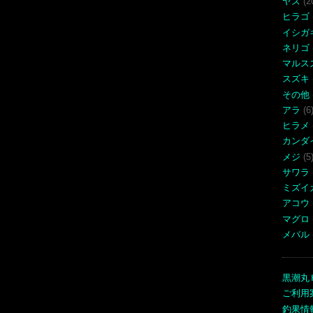
ヤズ
(2
ヒラゴ
イシガ
ネリゴ
マルス
スズキ
その他
アラ
(6
ヒラメ
カンダ
メジ
(5
サワラ
ミズイ
アコウ
マグロ
メバル
黒潮丸
ご利用
釣果情