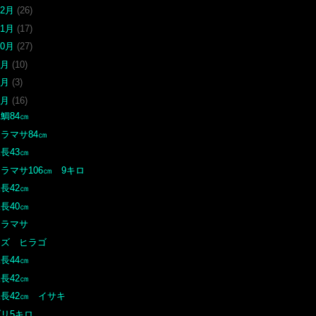
12月
(26)
11月
(17)
10月
(27)
9月
(10)
8月
(3)
7月
(16)
鯛84㎝
ラマサ84㎝
長43㎝
ラマサ106㎝ 9キロ
長42㎝
長40㎝
ヒラマサ
ヤズ ヒラゴ
長44㎝
長42㎝
尾長42㎝ イサキ
ブリ5キロ