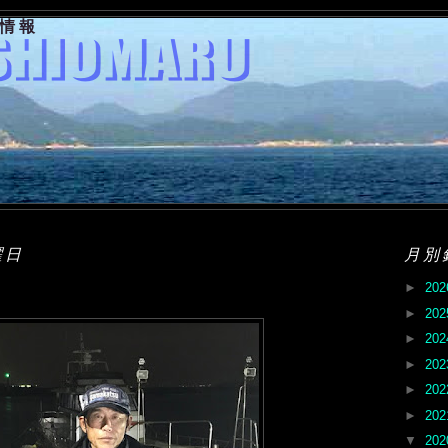
果情報
曜日
月別
►
20
►
20
►
20
►
20
►
20
►
20
▼
20