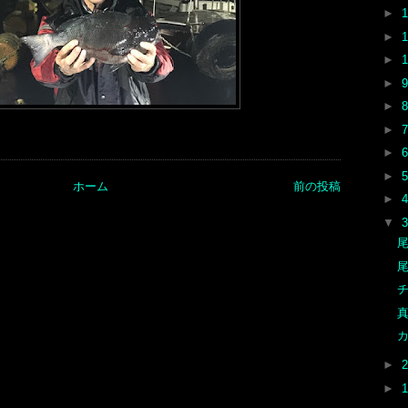
►
►
►
►
►
►
►
►
ホーム
前の投稿
►
▼
尾
尾
チ
►
►