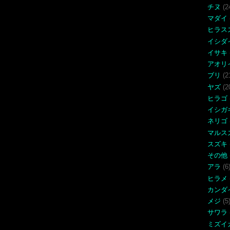
チヌ
(2
マダイ
ヒラス
イシダ
イサキ
アオリ
ブリ
(2
ヤズ
(2
ヒラゴ
イシガ
ネリゴ
マルス
スズキ
その他
アラ
(6
ヒラメ
カンダ
メジ
(5
サワラ
ミズイ