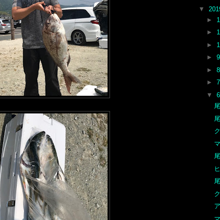
▼
20
►
►
►
►
►
►
▼
尾
尾
ク
マ
尾
尾
ク