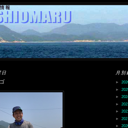
果情報
曜日
月別
ゴ
►
20
►
20
►
20
►
20
►
20
►
20
►
20