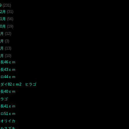
19
(231)
12月
(31)
11月
(56)
10月
(19)
9月
(12)
8月
(3)
7月
(13)
6月
(10)
長46ｃｍ
長43ｃｍ
ロ44ｃｍ
ダイ82ｃｍ2 ヒラゴ
長40ｃｍ
ヒラゴ
長41ｃｍ
ロ51ｃｍ
アオリイカ
マルスズキ