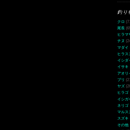
釣り
クロ
(7
尾長
(6
ヒラマ
チヌ
(2
マダイ
ヒラス
イシダ
イサキ
アオリ
ブリ
(2
ヤズ
(2
ヒラゴ
イシガ
ネリゴ
マルス
スズキ
その他