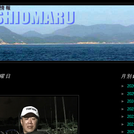
果情報
木曜日
月別
►
20
►
20
►
20
►
20
►
20
►
20
►
20