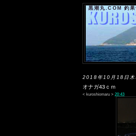
黒潮丸.COM 釣
2018年10月18日
オナガ43ｃｍ
<
kuroshiomaru
>
20:43