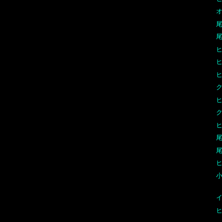
オ
尾
尾
尾