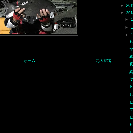
►
20
▼
20
►
►
▼
真
ホーム
前の投稿
真
真
ヒ
マ