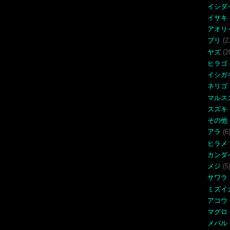
イシダ
イサキ
アオリ
ブリ
(2
ヤズ
(2
ヒラゴ
イシガ
ネリゴ
マルス
スズキ
その他
アラ
(6
ヒラメ
カンダ
メジ
(5
サワラ
ミズイ
アコウ
マグロ
メバル