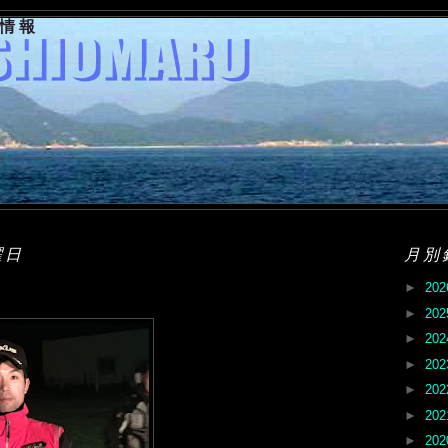
果情報
曜日
月別
►
20
►
20
►
20
►
20
►
20
►
20
►
20