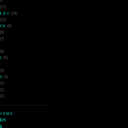
0)
(17)
キダイ
(14)
(12)
ズキ
(9)
(8)
(7)
)
(6)
イ
(5)
)
(3)
カ
(3)
(1)
(1)
(1)
ＨＯＭＥ
案内
報