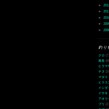
►
20
►
20
►
20
►
20
►
20
釣り
クロ
(7
尾長
(6
ヒラマ
チヌ
(2
マダイ
ヒラス
イシダ
イサキ
アオリ
ブリ
(2