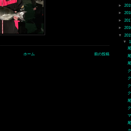
►
20
►
20
►
20
►
20
▼
20
▼
尾
ホーム
前の投稿
尾
尾
ク
ク
尾
ク
マ
尾
ク