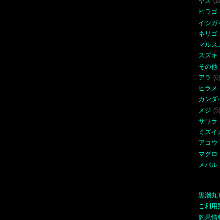
ヤズ
(2
ヒラゴ
イシガ
ネリゴ
マルス
スズキ
その他
アラ
(6
ヒラメ
カンダ
メジ
(5
サワラ
ミズイ
アコウ
マグロ
メバル
黒潮丸
ご利用
釣果情