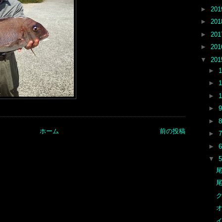
►
20
►
20
►
20
►
20
▼
20
►
►
►
►
►
ホーム
前の投稿
►
►
▼
尾
尾
オ