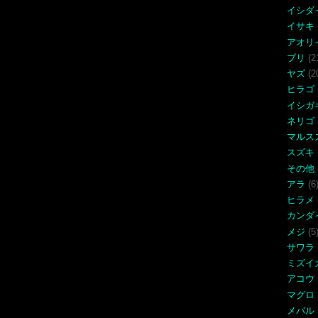
イシダ
イサキ
アオリ
ブリ
(2
ヤズ
(2
ヒラゴ
イシガ
ネリゴ
マルス
スズキ
その他
アラ
(6
ヒラメ
カンダ
メジ
(5
サワラ
ミズイ
アコウ
マグロ
メバル