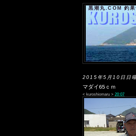
黒潮丸.COM 釣
2015年5月10日日
マダイ65ｃｍ
<
kuroshiomaru
>
20:07