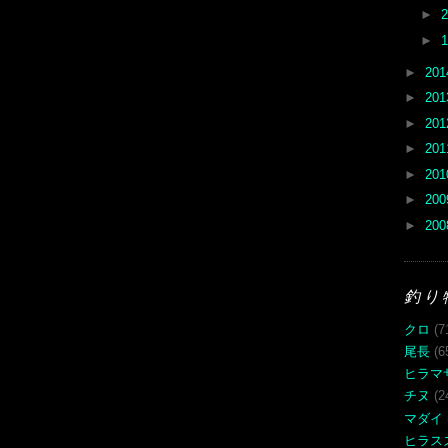
►
►
►
20
►
20
►
20
►
20
►
20
►
20
►
20
釣り
クロ
(7
尾長
(6
ヒラマ
チヌ
(2
マダイ
ヒラス