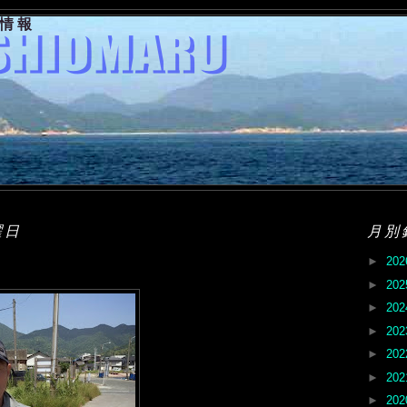
果情報
曜日
月別
►
20
►
20
►
20
►
20
►
20
►
20
►
20