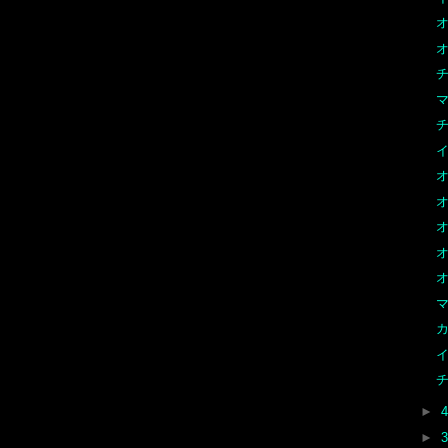
オ
オ
チ
マ
チ
オ
オ
オ
マ
►
►