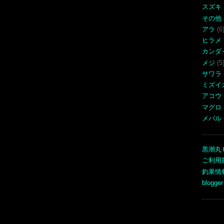
スズキ
その他
アラ
(6
ヒラメ
カンダ
メジ
(5
サワラ
ミズイ
アコウ
マグロ
メバル
黒潮丸
ご利用
釣果情
blogger