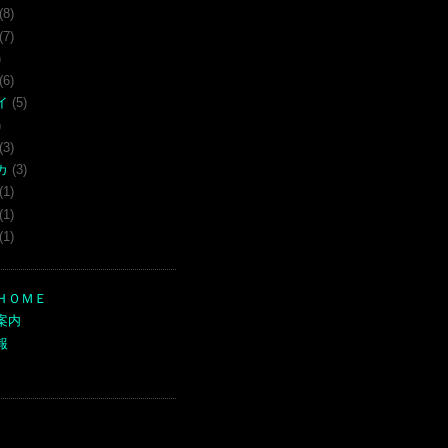
(8)
(7)
)
(6)
イ
(5)
)
(3)
カ
(3)
(1)
(1)
(1)
ＨＯＭＥ
案内
報