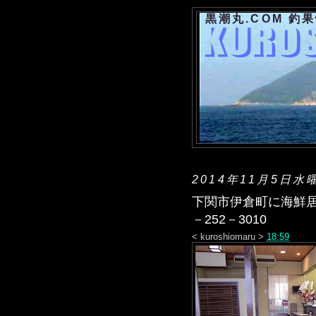
黒潮丸.COM 釣
2014年11月5日水
下関市伊倉町に海鮮居
－252－3010
<
kuroshiomaru
>
18:59