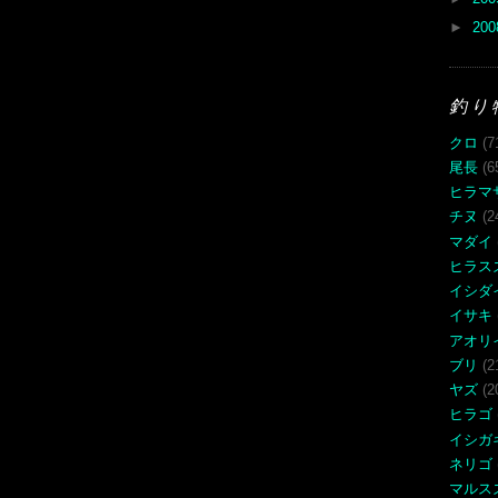
►
20
釣り
クロ
(7
尾長
(6
ヒラマ
チヌ
(2
マダイ
ヒラス
イシダ
イサキ
アオリ
ブリ
(2
ヤズ
(2
ヒラゴ
イシガ
ネリゴ
マルス