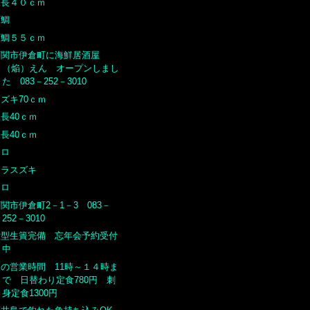
尾長４０ｃｍ
石鯛
石鯛５５ｃｍ
下関市伊倉町に海鮮居酒屋
（焔）えん オープンしまし
た 083－252－3010
ズキ70ｃｍ
長40ｃｍ
長40ｃｍ
クロ
ヒラスズキ
クロ
関市伊倉町2－1－3 083－
252－3010
大型生簀完備 忘年会予約受付
中
昼の営業時間 11時～１４時ま
で 日替わり定食780円 刺
身定食1300円