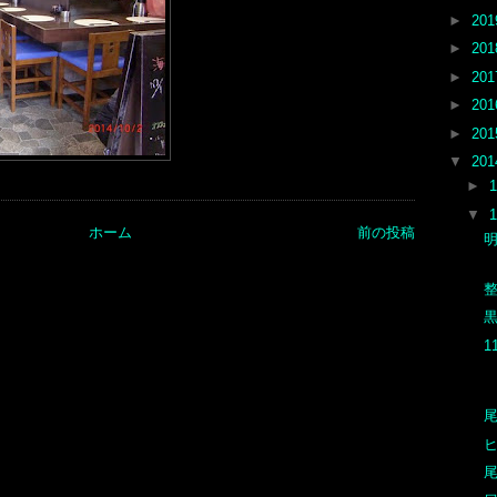
►
20
►
20
►
20
►
20
►
20
▼
20
►
▼
ホーム
前の投稿