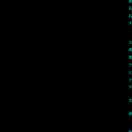
ス
尾
尾
下