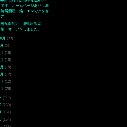
蓋井島で釣れた魚持ち込みOK
です、ホームページあり，海
鮮居酒屋 焔 エンでアクセ
ス
黒潮丸直営店 海鮮居酒屋
焔 オープンしました。
10月
(33)
9月
(5)
6月
(16)
5月
(18)
4月
(19)
3月
(12)
2月
(12)
1月
(29)
13
(242)
12
(250)
11
(151)
10
(154)
09
(111)