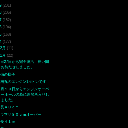
19
(231)
18
(205)
17
(182)
16
(104)
15
(168)
14
(177)
12月
(11)
11月
(22)
明日27日から完全復活 長い間
お待たせしました。
整備の様子
黒潮丸のエンジン1.6トンです
11月１９日からエンジンオーバ
ーホールの為に造船所入りし
ました。
尾長４０ｃｍ
ヒラマサ８０ｃｍオーバー
尾長４１㎝