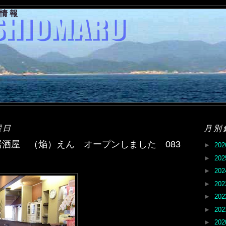
果情報
曜日
月別
酒屋 （焔）えん オープンしました 083
►
20
►
20
►
20
►
20
►
20
►
20
►
20