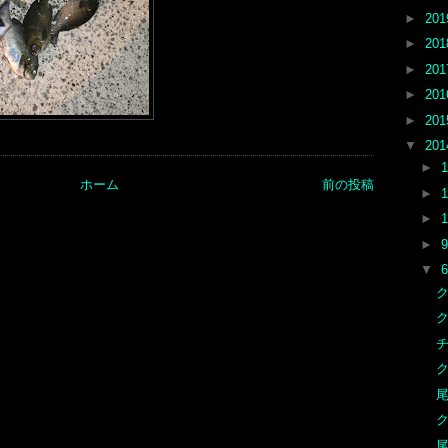
►
20
►
20
►
20
►
20
►
20
▼
20
►
ホーム
前の投稿
►
►
►
▼
ク
尾