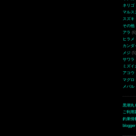
ネリゴ
マルス
スズキ
その他
アラ
(6
ヒラメ
カンダ
メジ
(5
サワラ
ミズイ
アコウ
マグロ
メバル
黒潮丸
ご利用
釣果情
blogger