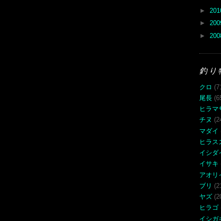
►
20
►
20
►
20
釣り
クロ
(7
尾長
(6
ヒラマ
チヌ
(2
マダイ
ヒラス
イシダ
イサキ
アオリ
ブリ
(2
ヤズ
(2
ヒラゴ
イシガ