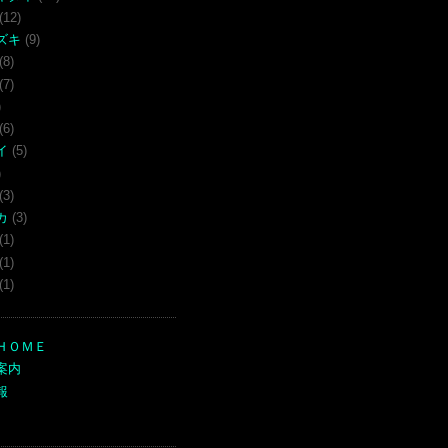
(12)
ズキ
(9)
(8)
(7)
)
(6)
イ
(5)
)
(3)
カ
(3)
(1)
(1)
(1)
ＨＯＭＥ
案内
報