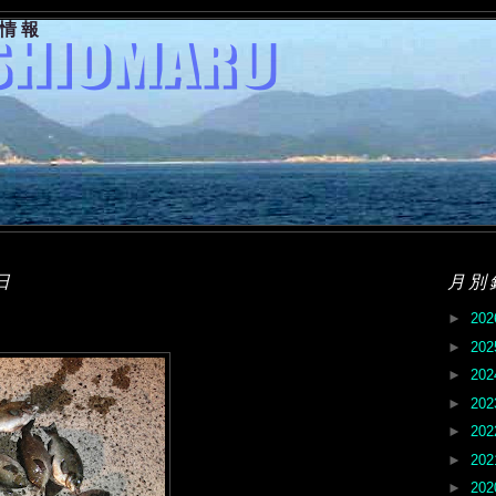
果情報
日
月別
►
20
►
20
►
20
►
20
►
20
►
20
►
20