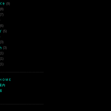
ズキ
(9)
(8)
(7)
)
(6)
イ
(5)
)
(3)
カ
(3)
(1)
(1)
(1)
ＨＯＭＥ
案内
報