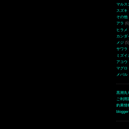
マルス
スズキ
その他
アラ
(6
ヒラメ
カンダ
メジ
(5
サワラ
ミズイ
アコウ
マグロ
メバル
黒潮丸
ご利用
釣果情
blogger