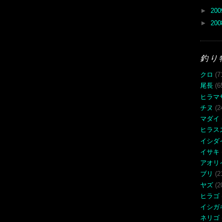
►
20
►
20
釣り
クロ
(7
尾長
(6
ヒラマ
チヌ
(2
マダイ
ヒラス
イシダ
イサキ
アオリ
ブリ
(2
ヤズ
(2
ヒラゴ
イシガ
ネリゴ