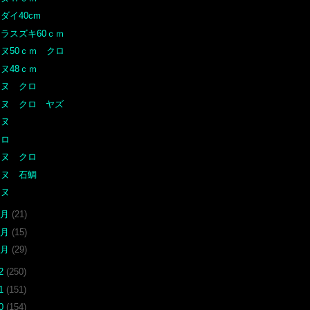
ダイ40cm
ヒラスズキ60ｃｍ
チヌ50ｃｍ クロ
ヌ48ｃｍ
チヌ クロ
チヌ クロ ヤズ
チヌ
クロ
チヌ クロ
チヌ 石鯛
チヌ
3月
(21)
2月
(15)
1月
(29)
12
(250)
11
(151)
10
(154)