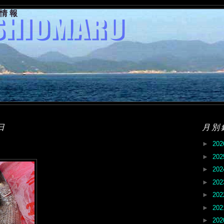
果情報
日
月別
►
20
►
20
►
20
►
20
►
20
►
20
►
20