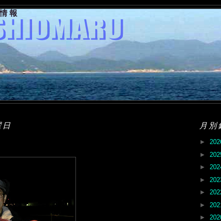
果情報
曜日
月別
►
20
►
20
►
20
►
20
►
20
►
20
►
20