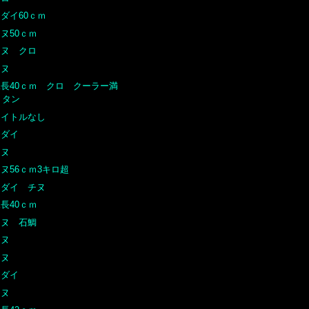
ダイ60ｃｍ
ヌ50ｃｍ
チヌ クロ
チヌ
尾長40ｃｍ クロ クーラー満
タン
タイトルなし
マダイ
チヌ
ヌ56ｃｍ3キロ超
マダイ チヌ
長40ｃｍ
チヌ 石鯛
チヌ
チヌ
マダイ
チヌ