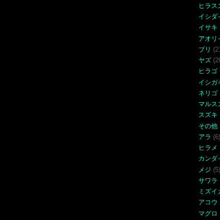
ヒラス
イシダ
イサキ
アオリ
ブリ
(2
ヤズ
(2
ヒラゴ
イシガ
ネリゴ
マルス
スズキ
その他
アラ
(6
ヒラメ
カンダ
メジ
(5
サワラ
ミズイ
アコウ
マグロ