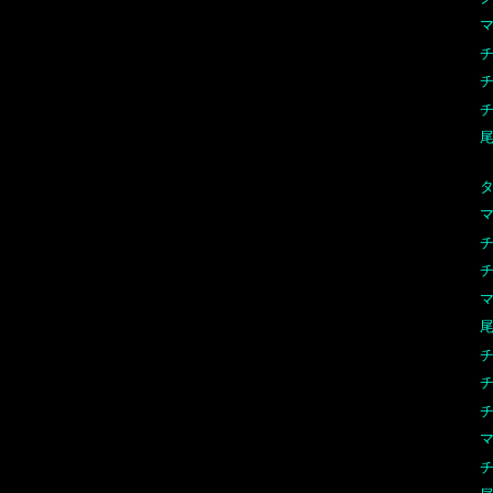
マ
チ
チ
尾