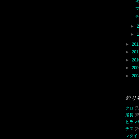
尾
►
►
►
20
►
20
►
20
►
20
►
20
釣り
クロ
(7
尾長
(6
ヒラマ
チヌ
(2
マダイ