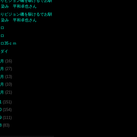
釣りビジョン磯を駆けるでお馴
染み 平和卓也さん
釣りビジョン磯を駆けるでお馴
染み 平和卓也さん
クロ
クロ
ロ35ｃｍ
マダイ
5月
(16)
4月
(27)
3月
(13)
2月
(10)
1月
(21)
11
(151)
10
(154)
09
(111)
08
(83)