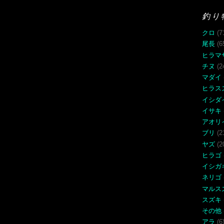
釣り
クロ
(7
尾長
(6
ヒラマ
チヌ
(2
マダイ
ヒラス
イシダ
イサキ
アオリ
ブリ
(2
ヤズ
(2
ヒラゴ
イシガ
ネリゴ
マルス
スズキ
その他
アラ
(6