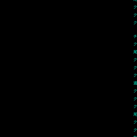
ク
チ
尾