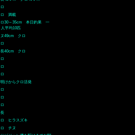
クロ
クロ 満載
ロ30～35cm 本日釣果 一
人平均10匹
ヌ49cm クロ
クロ
長40cm クロ
クロ
クロ
クロ
週明けからクロ活発
クロ
クロ
クロ
尾長
クロ ヒラスズキ
クロ チヌ